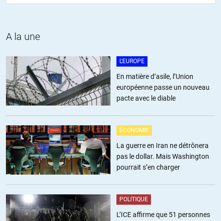
ALERTER
A la une
Fanny
//
05.08.2017 à 08h47
L'EUROPE
Dispo pour la traduction de l’espagnol !
En matière d’asile, l’Union
européenne passe un nouveau
+1
ALERTER
pacte avec le diable
Sjozozo
//
05.08.2017 à 09h28
ÉCONOMIE
La guerre en Iran ne détrônera
Je propose également mon aide pour la relecture en Français. Merci
pas le dollar. Mais Washington
pourrait s’en charger
ALERTER
POLITIQUE
Sjozozo
//
06.08.2017 à 20h04
L’ICE affirme que 51 personnes