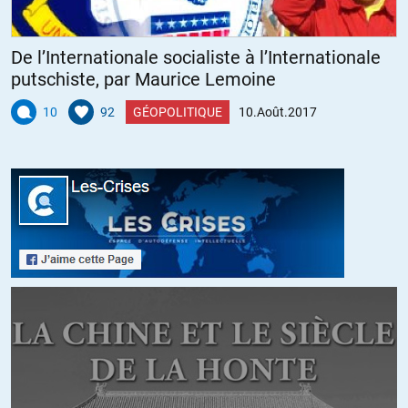
+1
ALERTER
De l’Internationale socialiste à l’Internationale
putschiste, par Maurice Lemoine
Gonzalez Alvarez
//
03.08.2017 à 18h32
10
92
GÉOPOLITIQUE
10.Août.2017
J’ai un peu de temps. Je peux traduire de l,Espagnol vers le Français
et vice versa.
+2
ALERTER
Lopez
//
04.08.2017 à 00h52
Disponible pour traduction de l’espagnol vers le fraçais
+2
ALERTER