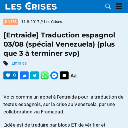
11.8.2017
// Les Crises
DIVERS
[Entraide] Traduction espagnol
03/08 (spécial Venezuela) (plus
LES
que 3 à terminer svp)
DOSSIERS
CATÉGORIES
Entraide
0
MOTS CLÉS
NOUS
Voici comme un appel à l’entraide pour la traduction de
textes espagnols, sur la crise au Venezuela, par une
CONTACTER
FAIRE UN
collaboration via Framapad.
DON
L’idée est de traduire par blocs ET de vérifier et