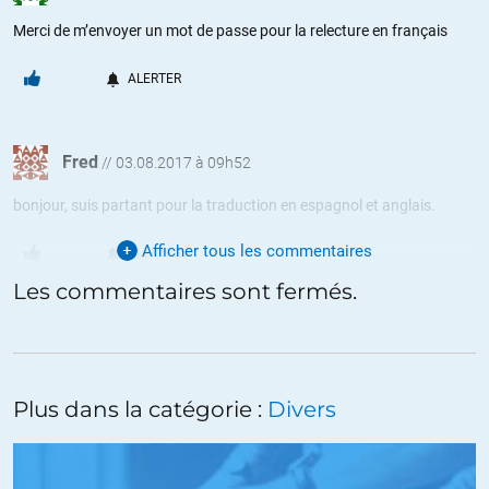
Merci de m’envoyer un mot de passe pour la relecture en français
ALERTER
Fred
//
03.08.2017 à 09h52
bonjour, suis partant pour la traduction en espagnol et anglais.
Afficher tous les commentaires
ALERTER
Les commentaires sont fermés.
Le Rouméliote
//
03.08.2017 à 11h24
Est-ce que des traductions du grec moderne vous intéressent ? Je
peux le faire et vous envoyer des échantillons de ce que j’ai déjà
Plus dans la catégorie :
Divers
réalisé et qui a été approuvé par de bons hellénisants.
+3
ALERTER