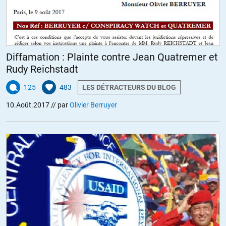
gouvernement vénézuelien :
https://www.youtube.com/watch?v=1sBKmEweK54
Si quelqu’un pouvait l’enregistrer?
Diffamation : Plainte contre Jean Quatremer et
+2
Rudy Reichstadt
ALERTER
125
483
LES DÉTRACTEURS DU BLOG
10.Août.2017
// par
Olivier Berruyer
Paul J Chenevier
//
03.08.2017 à 18h15
Je suis disponible pour traductions en espagnol
+1
ALERTER
Marc
//
03.08.2017 à 18h22
Parlant espagnol couramment, j’aiderai avec plaisir
Cordialement