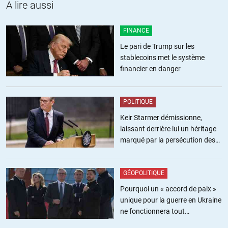
A lire aussi
+1
ALERTER
FINANCE
Le pari de Trump sur les
stablecoins met le système
Guimio
//
11.08.2017 à 10h19
financier en danger
Bonjour,
Je peux participer à la traduction Espagnol -> français et à la
POLITIQUE
relecture. Pouvez-vous me fournir un identifiant ?
Keir Starmer démissionne,
ALERTER
laissant derrière lui un héritage
marqué par la persécution des
militants pro-palestiniens
Jean Bruca
//
11.08.2017 à 10h32
GÉOPOLITIQUE
Bonjour,
Pourquoi un « accord de paix »
unique pour la guerre en Ukraine
Je peux traduire espagnol > français .
ne fonctionnera tout
simplement pas