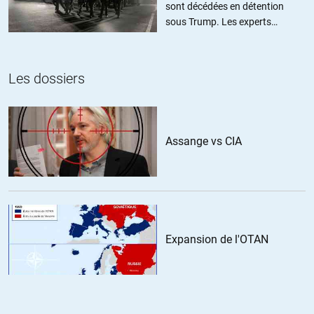
sont décédées en détention
Excusez-moi, pour une relecture en français, c’est mieux!
sous Trump. Les experts
estiment ce chiffre sous-estimé
+1
ALERTER
Les dossiers
Aurélien
//
07.08.2017 à 20h20
Bonjour,
Assange vs CIA
Je suis d’accord de faire de la traduction espagnol -> français. Je ne
l’ai jamais vraiment fait mais je suis français bilingue espagnol. La
liste est-elle à jour??
+1
ALERTER
Expansion de l'OTAN
RICHE Marc
//
08.08.2017 à 16h59
je suis dispo pour relire et corriger en français.
Bravo pour le travail que vous faites.