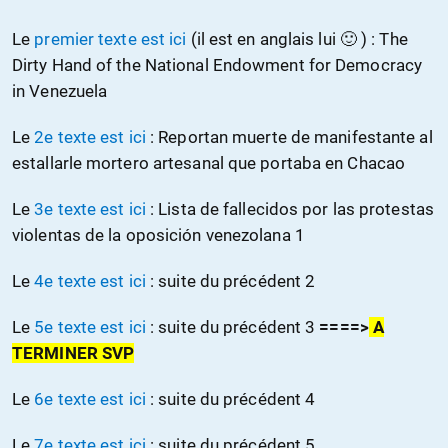
Le
premier texte est ici
(il est en anglais lui 🙂 ) : The
Dirty Hand of the National Endowment for Democracy
in Venezuela
Le
2e texte est ici
: Reportan muerte de manifestante al
estallarle mortero artesanal que portaba en Chacao
Le
3e texte est ici
: Lista de fallecidos por las protestas
violentas de la oposición venezolana 1
Le
4e texte est ici
: suite du précédent 2
Le
5e texte est ici
: suite du précédent 3
====>
A
TERMINER SVP
Le
6e texte est ici
: suite du précédent 4
Le
7e texte est ici
: suite du précédent 5