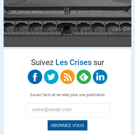
jb fort
//
04.08.2017 à 16h53
je veux bien essayer de voir si mon ancien espagnol veut bien refaire
surface
ALERTER
Anton
//
04.08.2017 à 20h24
Suivez
Les Crises
sur
Je n’ai pas beaucoup de temps libre, mais je vais essayer d’aider. Je
peux traduire de l’anglais, espagnol et russe.
ALERTER
Suivez l'actu et ne ratez plus une publication
Jean Lanza
//
04.08.2017 à 21h20
Peux traduire francais – espagnol et espagnol-francais.
Je peux m y mettre a partir du 15/08