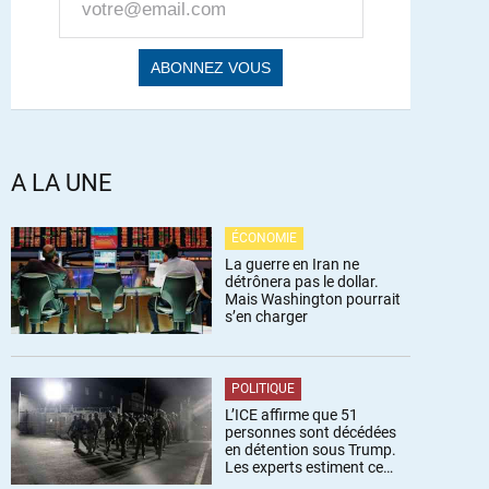
A LA UNE
ÉCONOMIE
La guerre en Iran ne
détrônera pas le dollar.
Mais Washington pourrait
s’en charger
POLITIQUE
L’ICE affirme que 51
personnes sont décédées
en détention sous Trump.
Les experts estiment ce
chiffre sous-estimé