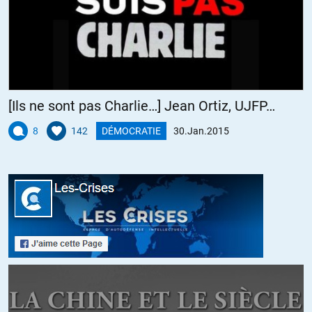
péril.
+8
ALERTER
DUGUESGLIN
//
30.01.2015 à 08h05
[Ils ne sont pas Charlie…] Jean Ortiz, UJFP…
Finalement, je me demande si je ne vais pas déménager dans un
8
142
DÉMOCRATIE
30.Jan.2015
pays où toutes les religions sont représentées et se respectent
mutuellement. Dans un pays où chacun est fier d’en être un citoyen.
Dans un pays laïc tout simplement, sans qu’il y ait besoin de discours
vaseux, contradictoires, pour justifier telle ou telle position hypocrite
antimachin ou antitrucmuche. Dans un pays qui s’inscrit dans une
histoire et qui aspire à la paix qui respectent les autres nations,
comme il demande à être lui-même respecté. Y en-a-t-il un? Oui, c’est
la Russie. Celle qu’on veut abattre pour les raisons évoquées ci-
dessus.
+33
ALERTER