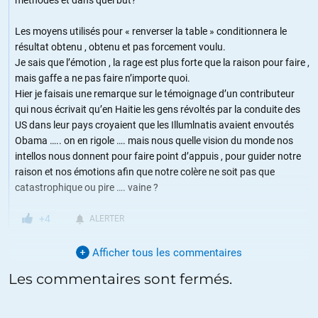
Les moyens utilisés pour « renverser la table » conditionnera le
résultat obtenu , obtenu et pas forcement voulu.
Je sais que l’émotion , la rage est plus forte que la raison pour faire ,
mais gaffe a ne pas faire n’importe quoi.
Hier je faisais une remarque sur le témoignage d’un contributeur
qui nous écrivait qu’en Haitie les gens révoltés par la conduite des
US dans leur pays croyaient que les Illumlnatis avaient envoutés
Obama ….. on en rigole …. mais nous quelle vision du monde nos
intellos nous donnent pour faire point d’appuis , pour guider notre
raison et nos émotions afin que notre colère ne soit pas que
catastrophique ou pire …. vaine ?
+4
ALERTER
Afficher tous les commentaires
jmdest62
//
30.01.2015 à 08h12
Les commentaires sont fermés.
fin du discours de la belle Najat