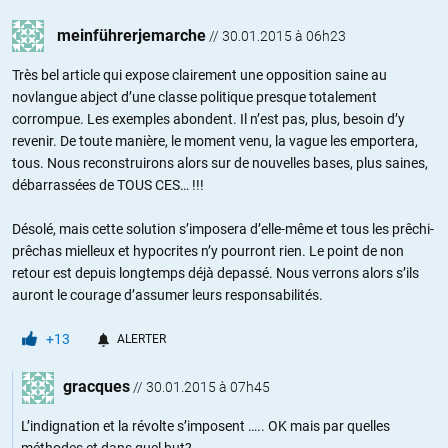
meinführerjemarche
//
30.01.2015 à 06h23
Très bel article qui expose clairement une opposition saine au
novlangue abject d’une classe politique presque totalement
corrompue. Les exemples abondent. Il n’est pas, plus, besoin d’y
revenir. De toute manière, le moment venu, la vague les emportera,
tous. Nous reconstruirons alors sur de nouvelles bases, plus saines,
débarrassées de TOUS CES… !!!
Désolé, mais cette solution s’imposera d’elle-même et tous les prêchi-
prêchas mielleux et hypocrites n’y pourront rien. Le point de non
retour est depuis longtemps déjà depassé. Nous verrons alors s’ils
auront le courage d’assumer leurs responsabilités.
+13
ALERTER
gracques
//
30.01.2015 à 07h45
L’indignation et la révolte s’imposent ….. OK mais par quelles
méthodes et dans quel but?