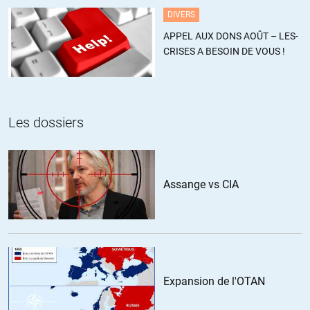
DIVERS
+19
ALERTER
APPEL AUX DONS AOÛT – LES-
CRISES A BESOIN DE VOUS !
rototo
//
30.01.2015 à 17h05
ah si seulement ils faisaient comme dans le monde libre et éclairé
et les brulaient vifs ou les enterraient vivants, peut etre n’y verriez
Les dossiers
vous aucun inconvenient… Ou alors vous avez un sérieux
probleme de myopie a regler…
http://www.metronews.fr/info/le-fait-divers-du-jour-elle-tue-son-
Assange vs CIA
fils-parce-qu-elle-pense-qu-il-est-gay/mncC!aAjh3FVprfpS6/
http://www.yzgeneration.com/3-ans-et-demi-pour-avoir-brule-vif-
un-adolescent-gay/
http://www.parismatch.com/Actu/Societe/Condamnes-pour-
avoir-enterre-vivant-un-couple-gay-145059
etc…
Expansion de l'OTAN
+1
ALERTER