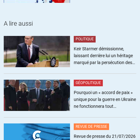
stephp
//
30.01.2015 à 23h46
A lire aussi
Si c’est dans les Inrocks alors… 😀 😀 😀 😀 😀
POLITIQUE
+1
ALERTER
Keir Starmer démissionne,
laissant derrière lui un héritage
georges dubuis
//
30.01.2015 à 23h51
marqué par la persécution des
militants pro-palestiniens
Personnellement, je préfère Paris Match, merci pour ce
moment…stephp
GÉOPOLITIQUE
Pourquoi un « accord de paix »
unique pour la guerre en Ukraine
ne fonctionnera tout
simplement pas
bleurp
//
01.02.2015 à 15h24
REVUE DE PRESSE
allez faire un tour ici dans ce cas:
https://www.youtube.com/watch?v=O0xKqYUKQuM
Revue de presse du 21/07/2026