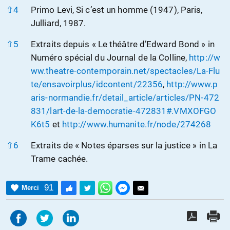
⇧
4
Primo Levi, Si c’est un homme (1947), Paris,
Julliard, 1987.
⇧
5
Extraits depuis « Le théâtre d’Edward Bond » in
Numéro spécial du Journal de la Colline,
http://w
ww.theatre-contemporain.net/spectacles/La-Flu
te/ensavoirplus/idcontent/22356
,
http://www.p
aris-normandie.fr/detail_article/articles/PN-472
831/lart-de-la-democratie-472831#.VMXOFGO
K6t5
et
http://www.humanite.fr/node/274268
⇧
6
Extraits de « Notes éparses sur la justice » in La
Trame cachée.
91
Merci