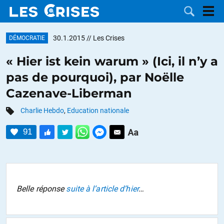
30.1.2015
// Les Crises
DÉMOCRATIE
« Hier ist kein warum » (Ici, il n’y a
pas de pourquoi), par Noëlle
LES
Cazenave-Liberman
DOSSIERS
CATÉGORIES
Charlie Hebdo
,
Education nationale
91
MOTS CLÉS
NOUS
CONTACTER
FAIRE UN
Belle réponse
suite à l’article d’hier
…
DON