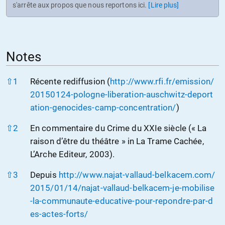
s'arrête aux propos que nous reportons ici.
[Lire plus]
Notes
Notes
⇧
1
Récente rediffusion (
http://www.rfi.fr/emission/
20150124-pologne-liberation-auschwitz-deport
ation-genocides-camp-concentration/
)
⇧
2
En commentaire du Crime du XXIe siècle (« La
raison d’être du théâtre » in La Trame Cachée,
L’Arche Editeur, 2003).
⇧
3
Depuis
http://www.najat-vallaud-belkacem.com/
2015/01/14/najat-vallaud-belkacem-je-mobilise
-la-communaute-educative-pour-repondre-par-d
es-actes-forts/