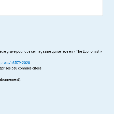
.
 être grave pour que ce magazine qui se rêve en « The Economist »
-express/n3579-2020
eprises peu connues citées.
 (abonnement).