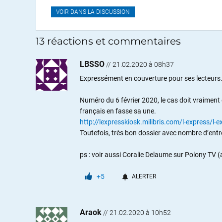
VOIR DANS LA DISCUSSION
13 réactions et commentaires
LBSSO
//
21.02.2020 à 08h37
Expressément en couverture pour ses lecteurs
Numéro du 6 février 2020, le cas doit vraiment
français en fasse sa une.
http://lexpresskiosk.milibris.com/l-express/l
Toutefois, très bon dossier avec nombre d’entr
ps : voir aussi Coralie Delaume sur Polony TV
+5
ALERTER
Araok
//
21.02.2020 à 10h52