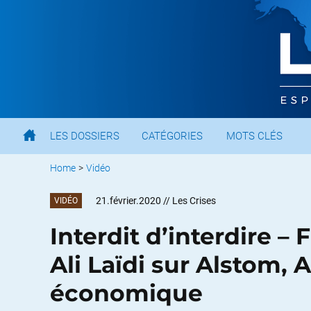
LES DOSSIERS
CATÉGORIES
MOTS CLÉS
Home
>
Vidéo
21.février.2020
// Les Crises
VIDÉO
Interdit d’interdire – 
Ali Laïdi sur Alstom, 
économique