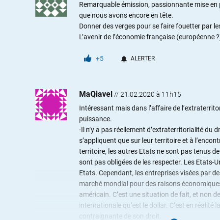
Remarquable émission, passionnante mise en p
que nous avons encore en tête.
Donner des verges pour se faire fouetter par le
L’avenir de l’économie française (européenne ?)
+5
ALERTER
MaQiavel
//
21.02.2020 à 11h15
Intéressant mais dans l’affaire de l’extraterrit
puissance.
-Il n’y a pas réellement d’extraterritorialité du
s’appliquent que sur leur territoire et à l’enco
territoire, les autres Etats ne sont pas tenus d
sont pas obligées de les respecter. Les Etats-U
Etats. Cependant, les entreprises visées par 
marché mondial pour des raisons économiques e
américain. C’est une situation de fait, et non d
internationale qu’est le dollar. C’est en réalité
contraignante de son droit.