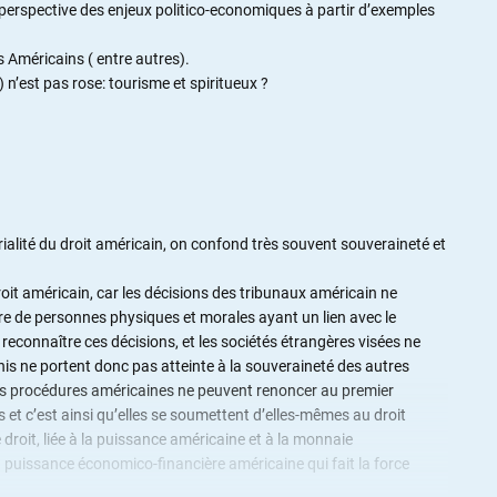
erspective des enjeux politico-economiques à partir d’exemples
s Américains ( entre autres).
 n’est pas rose: tourisme et spiritueux ?
orialité du droit américain, on confond très souvent souveraineté et
 droit américain, car les décisions des tribunaux américain ne
ntre de personnes physiques et morales ayant un lien avec le
e reconnaître ces décisions, et les sociétés étrangères visées ne
nis ne portent donc pas atteinte à la souveraineté des autres
des procédures américaines ne peuvent renoncer au premier
t c’est ainsi qu’elles se soumettent d’elles-mêmes au droit
e droit, liée à la puissance américaine et à la monnaie
 la puissance économico-financière américaine qui fait la force