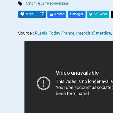
Alstom
,
Guerre économique
127
Merci
J'aime
Partager
Je Tweet
Source :
Russia Today France, Interdit d’Interdire