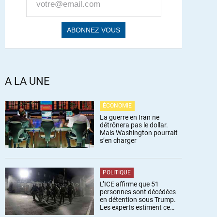
A LA UNE
ÉCONOMIE
La guerre en Iran ne
détrônera pas le dollar.
Mais Washington pourrait
s’en charger
POLITIQUE
L’ICE affirme que 51
personnes sont décédées
en détention sous Trump.
Les experts estiment ce
chiffre sous-estimé