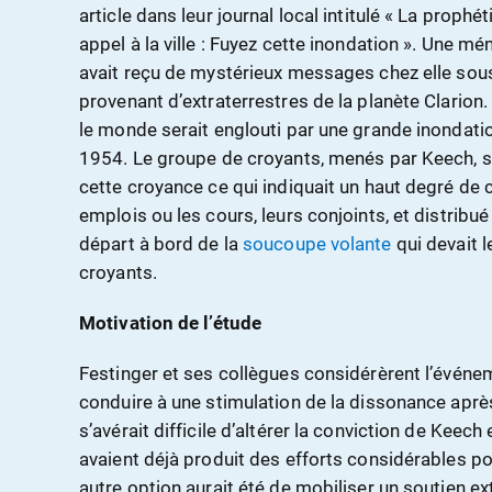
article dans leur journal local intitulé « La prophé
appel à la ville : Fuyez cette inondation ». Une m
avait reçu de mystérieux messages chez elle sous
provenant d’extraterrestres de la planète Clarion
le monde serait englouti par une grande inondati
1954
. Le groupe de croyants, menés par Keech, s
cette croyance ce qui indiquait un haut degré de co
emplois ou les cours, leurs conjoints, et distribué
départ à bord de la
soucoupe volante
qui devait l
croyants.
Motivation de l’étude
Festinger et ses collègues considérèrent l’évén
conduire à une stimulation de la dissonance après 
s’avérait difficile d’altérer la conviction de Keec
avaient déjà produit des efforts considérables pou
autre option aurait été de mobiliser un soutien ex