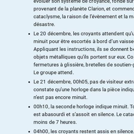
évoluer son système de croyance, fondé sur 
provenant de la planète Clarion, et commence
cataclysme, la raison de l’évènement et la m
désastre.
Le
20 décembre
, les croyants attendent qu’
minuit pour être escortés à bord d’un vaisse
Appliquant les instructions, ils se donnent 
objets métalliques qu’ils portent sur eux. 
fermetures à glissière, bretelles de soutien-
Le groupe attend.
Le
21 décembre
, 00h05, pas de visiteur ex
constate qu’une horloge dans la pièce indiq
n’est pas encore minuit.
00h10, la seconde horloge indique minuit. T
est abasourdi et s’assoit en silence. Le ca
moins de 7 heures.
04h00, les croyants restent assis en silence