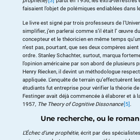
prophétie
)
[3]
parut en 1956, les extra-terrestres 
faisaient l’objet de polémiques endiablées dans 
Le livre est signé par trois professeurs de l’Unive
simplifier, j’en parlerai comme s’il était l’ œuvre d
concepteur et le théoricien en même temps qu’un
n’est pas, pourtant, que ses deux compères aien
ordre. Stanley Schachter, surtout, marqua forteme
l’opinion américaine par son abord de plusieurs
Henry Riecken, il devint un méthodologue respect
appliquée. L’enquête de terrain qu’effectuèrent les
étudiants fut entreprise pour vérifier la théorie d
Festinger avait déjà commencée à élaborer et à l
1957,
The Theory of Cognitive Dissonance
[5]
.
Une recherche, ou le roman
L’Échec d’une prophétie
, écrit par des spécialist