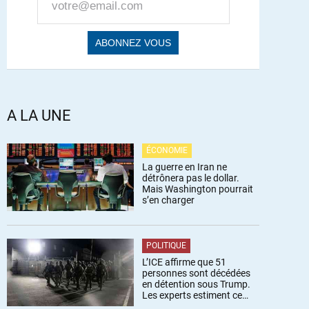
A LA UNE
ÉCONOMIE
La guerre en Iran ne
détrônera pas le dollar.
Mais Washington pourrait
s’en charger
POLITIQUE
L’ICE affirme que 51
personnes sont décédées
en détention sous Trump.
Les experts estiment ce
chiffre sous-estimé