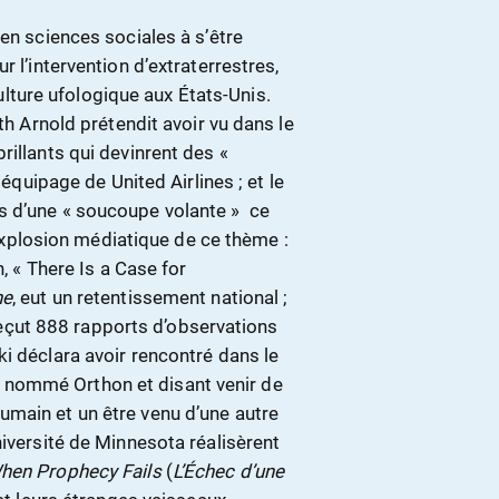
sciences sociales à s’être
 l’intervention d’extraterrestres,
 culture ufologique aux États-Unis.
th Arnold prétendit avoir vu dans le
rillants qui devinrent des «
 équipage de United Airlines ; et le
 d’une « soucoupe volante » ­ ce
’explosion médiatique de ce thème :
n, « There Is a Case for
ne
, eut un retentissement national ;
r reçut 888 rapports d’observations
i déclara avoir rencontré dans le
 nommé Orthon et disant venir de
main et un être venu d’une autre
niversité de Minnesota réalisèrent
hen Prophecy Fails
(
L’Échec d’une