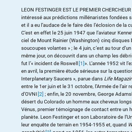
L
EON FESTINGER EST LE PREMIER CHERCHEUR en 
intéressé aux prédictions millénaristes fondées sur
et il a eu l’audace de le faire dès l’éclosion de la
C’est en effet le 25 juin 1947 que l’aviateur Kenne
ciel de Mount Rainier (Washington) cinq disques b
soucoupes volantes » ; le 4 juin, c’est au tour d’un
même jour, on découvrit dans un champ les débris
fut l’« incident de Roswell
[1]
». L’année 1952 vit l
en avril, la première étude sérieuse sur la questio
Interplanetary Saucers », parue dans
Life Magazi
entre le 1er juin et le 31 octobre, l’Armée de l’ai
d’OVNI
[2]
; enfin, le 20 novembre, George Adamsk
désert du Colorado un homme aux cheveux longs
Vénus, premier témoignage de contact entre un hu
planète. Leon Festinger et son Laboratoire de l’U
leur enquête de terrain en 1954-1955 et, quand
W