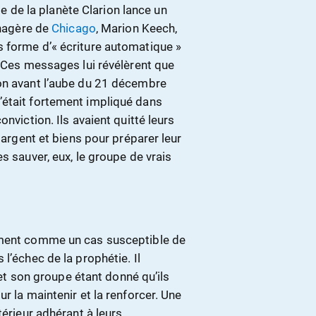
tie de la planète Clarion lance un
énagère de
Chicago
, Marion Keech,
 forme d’« écriture automatique »
. Ces messages lui révélèrent que
on avant l’aube du
21 décembre
’était fortement impliqué dans
nviction. Ils avaient quitté leurs
 argent et biens pour préparer leur
es sauver, eux, le groupe de vrais
ement comme un cas susceptible de
l’échec de la prophétie. Il
h et son groupe étant donné qu’ils
r la maintenir et la renforcer. Une
térieur adhérant à leurs