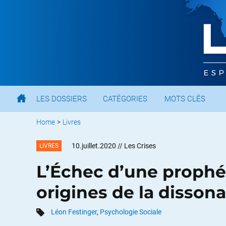
LES DOSSIERS
CATÉGORIES
MOTS CLÉS
Home
>
Livres
10.juillet.2020
// Les Crises
LIVRES
L’Échec d’une prophét
origines de la disson
Léon Festinger
,
Psychologie Sociale