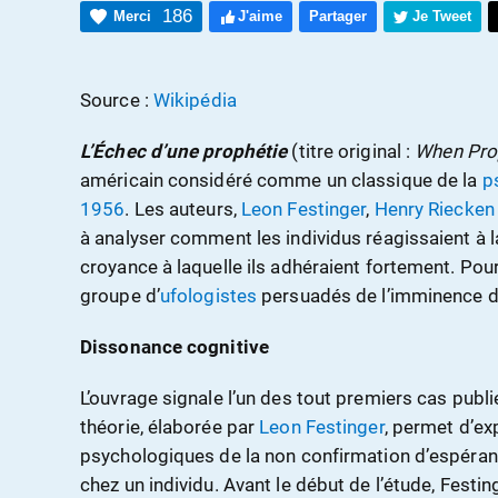
186
Merci
J'aime
Partager
Je Tweet
Source :
Wikipédia
L’Échec d’une prophétie
(titre original :
When Pro
américain considéré comme un classique de la
p
1956
. Les auteurs,
Leon Festinger
,
Henry Riecken
à analyser comment les individus réagissaient à la
croyance à laquelle ils adhéraient fortement. Pour 
groupe d’
ufologistes
persuadés de l’imminence d
Dissonance cognitive
L’ouvrage signale l’un des tout premiers cas publ
théorie, élaborée par
Leon Festinger
, permet d’e
psychologiques de la non confirmation d’espéran
chez un individu. Avant le début de l’étude, Festin