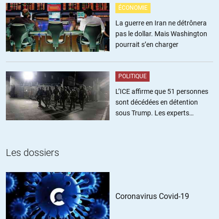
Perret
//
31.01.2015 à 10h07
ÉCONOMIE
La guerre en Iran ne détrônera
Je ne suis pas certain qu’il soit étonnant que Christophe Guilluy soit
pas le dollar. Mais Washington
absent de ce blog, étant lui-même hostile à toute confrontation de
pourrait s’en charger
ses points de vue avec des spécialistes qu’il qualifie sans les
connaître d’ »idéologues ».
http://rue89.nouvelobs.com/2014/12/08/christophe-guilluy-
POLITIQUE
laurent-joffrin-neocons-gauche-256452
L’ICE affirme que 51 personnes
+3
ALERTER
sont décédées en détention
sous Trump. Les experts
Serge
//
31.01.2015 à 22h43
estiment ce chiffre sous-estimé
@Perret .accuser Guilluy de ne pas faire partie du sérail dominant
Les dossiers
moderniste ,pour le disqualifier ,pour en déduire qu’il n’est pas un
« chpéchializtzz,tzz », un « professionnel de la profession » …ça
me fait marrer .
Pauvre Corcuff !C’est lui qui fait le jeu de l’atlantisme néo-con
Coronavirus Covid-19
,avec en plus ,des discours abscons .
+1
ALERTER