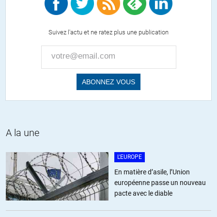
A tel point que dans certains quartiers (c’est comme ça qu’on dit
maintenant!) ,où les sous chiens sont ultra minoritaires ,ce sont
ces derniers qui s’assimilent à la majorité locale .C’est
naturellement ainsi que cela se passe .
Suivez l'actu et ne ratez plus une publication
+3
Serge
//
31.01.2015 à 21h41
@Milsabor.
Oui je suis assez pessimiste ,mais je n’ai pas la solution et je ne
A la une
suis pas responsable .Pour la responsabilité ,regardez plutôt du
côté du capiltalisme financier et mondialisé ,ainsi que des
gouvernements successifs depuis quarante ans .
L'EUROPE
On accuse tout le temps le thermomètre de la chaleur …
En matière d’asile, l’Union
européenne passe un nouveau
+1
ALERTER
pacte avec le diable