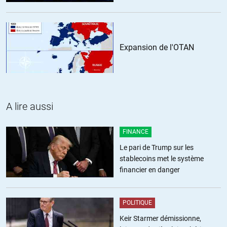
anne jordan
//
31.01.2015 à 15h51
Expansion de l'OTAN
» ,tout en étant assez étanches à notre culture . » tellement
étanches @serge , que Ch.Guilly , a droit à un grand article dans le
Courrier de l’ Atlas , magazine lu par des milliers de Marocains , en
France comme au Maroc .
» ,tout en étant assez étanches à notre culture . » tellement
A lire aussi
étanches que les profs ne PARLENT PLUS de Clouet , Ingres , Degas
, même à leurs élèves français » de souche » !
FINANCE
En revanche quand vous animez une fête patrimoniale en banlieue
de Toulouse , par ex , ou de Bordeaux ( désolée , je parle de ce que je
Le pari de Trump sur les
connais ) vous avez des flopées de gamins » issus de l’immigration
stablecoins met le système
» qui vous bombardent de questions , qui entrent dans le jeu (
financier en danger
HISTORIQUE , en l’occurrence ) même lorsque le JEU en question
n’a rien à voir avec » leur culture » .
( et pas non plus avec Charles Martel ! )
POLITIQUE
Keir Starmer démissionne,
+7
ALERTER