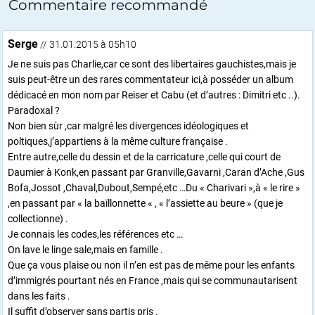
Commentaire recommandé
Serge
// 31.01.2015 à 05h10
Je ne suis pas Charlie,car ce sont des libertaires gauchistes,mais je
suis peut-être un des rares commentateur ici,à posséder un album
dédicacé en mon nom par Reiser et Cabu (et d’autres : Dimitri etc ..).
Paradoxal ?
Non bien sùr ,car malgré les divergences idéologiques et
poltiques,j’appartiens à la même culture française .
Entre autre,celle du dessin et de la carricature ,celle qui court de
Daumier à Konk,en passant par Granville,Gavarni ,Caran d’Ache ,Gus
Bofa,Jossot ,Chaval,Dubout,Sempé,etc …Du « Charivari »,à « le rire »
,en passant par « la baïllonnette « , « l’assiette au beure » (que je
collectionne) .
Je connais les codes,les références etc …
On lave le linge sale,mais en famille .
Que ça vous plaise ou non il n’en est pas de même pour les enfants
d’immigrés pourtant nés en France ,mais qui se communautarisent
dans les faits .
Il suffit d’observer sans partis pris .