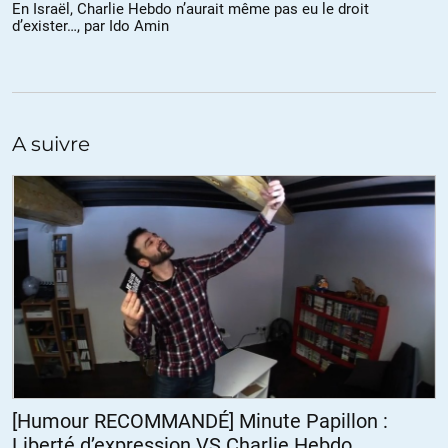
l’immigré dans la case « intouchable » ,tout en relèguant celle du
En Israël, Charlie Hebdo n’aurait même pas eu le droit
d’exister…, par Ido Amin
prolétaire blanc de souche provincial dans la zone des invisibles .
Votre manière n’est pas la même que celle de l’oligarchie,du
MEDEF,des médias totalitaires dominants ,des banques ,des multi-
nationales et des hyper -groupes, de consommation ,mais votre
mantra rejoint le leur : « pas d’amalgame » , »incantation magique
pour le vivre-ensemble ».
A suivre
+19
ALERTER
Serge
//
31.01.2015 à 05h10
Je ne suis pas Charlie,car ce sont des libertaires gauchistes,mais je
suis peut-être un des rares commentateur ici,à posséder un album
dédicacé en mon nom par Reiser et Cabu (et d’autres : Dimitri etc ..).
Paradoxal ?
Non bien sùr ,car malgré les divergences idéologiques et
poltiques,j’appartiens à la même culture française .
[Humour RECOMMANDÉ] Minute Papillon :
Entre autre,celle du dessin et de la carricature ,celle qui court de
Liberté d’expression VS Charlie Hebdo