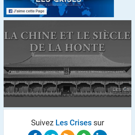
cette expression sadique de la contradiction qui se pose à notre
peuple soit une approche pertinente du problème ?
+9
ALERTER
K
//
31.01.2015 à 10h11
« L’assimilation à l’ancienne est impossible », expliquez-nous ça.
+6
ALERTER
Serge
//
31.01.2015 à 21h54
@K.
On assimile à l’ancienne que des individus,pas des peuples
(re)constitués .Et encore ;faut-il qu’ils en fassent l’effort eux-
mêmes,car nous n’avons rien demandé .
Et de plus ,pour que ça fonctionne ,on ne s’assimile qu’à quelque
Suivez
Les Crises
sur
chose qui continue à exister ,fort de ses valeurs et de ce qu’il est
.Or ,pour ce qui nous concerne,ce n’est plus le cas .