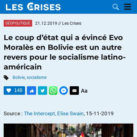
21.12.2019
// Les Crises
GÉOPOLITIQUE
Le coup d’état qui a évincé Evo
Moralès en Bolivie est un autre
LES
revers pour le socialisme latino-
américain
DOSSIERS
CATÉGORIES
Bolivie
,
socialisme
MOTS CLÉS
148
NOUS
Source :
The Intercept, Elise Swain
, 15-11-2019
CONTACTER
FAIRE UN
DON