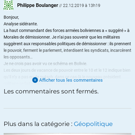
Philippe Boulanger
//
22.12.2019 à 13h19
Bonjour,
Analyse sidérante.
La haut commandant des forces armées boliviennes a « suggéré » à
Morales de démissionner. Je n’ai pas souvenir que les militaires
suggèrent aux responsables politiques de démissionner : ils prennent
le pouvoir, ferment le parlement, interdisent les syndicats, incarcèrent
les opposants…
Je ne crois pas avoir vu ce schéma en Bolivie.
Les deux jours de vacance de pouvoir entre le 10 et le 12 indique bien
qu’il n’y a pas eu de putsch: dans ce cas-là le nouveau président
Afficher tous les commentaires
militaire se fait rapidement connaître.
La séparation des pouvoirs respectée par le gouvernement
Les commentaires sont fermés.
provisoire effectivement de droite, le travail en commun entre
parlementaires et présidence, qui ont débouché sur la nomination de
nouveaux membres du Tribunal suprême électoral et une loi de
prolongation du gouvernement provisoire, DE MANIÈRE
Plus dans la catégorie :
Géopolitique
CONSENSUELLE, parlent d’eux-mêmes.