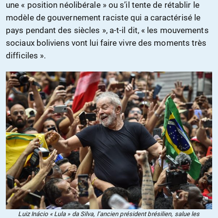
une « position néolibérale » ou s’il tente de rétablir le
modèle de gouvernement raciste qui a caractérisé le
pays pendant des siècles », a-t-il dit, « les mouvements
sociaux boliviens vont lui faire vivre des moments très
difficiles ».
Luiz Inácio « Lula » da Silva, l’ancien président brésilien, salue les