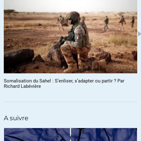
+1
ALERTER
Jean Louis
//
27.12.2019 à 08h44
Assez sidérant en effet aussi de lire, « le mouvement populiste » qui a
conduite Moralès à la présidence. Quand il s’agit de tenter autre
chose que le néolibérlaisme c’est du populisme finalement et les
autres discours comme ceux de ceux qui ont renversé Moralès ce
n’est que du bon sens, pas du populisme. Ah populisme quand tu
nous sers de prétexte !!
Somalisation du Sahel : S’enliser, s’adapter ou partir ? Par
Richard Labévière
ALERTER
A suivre