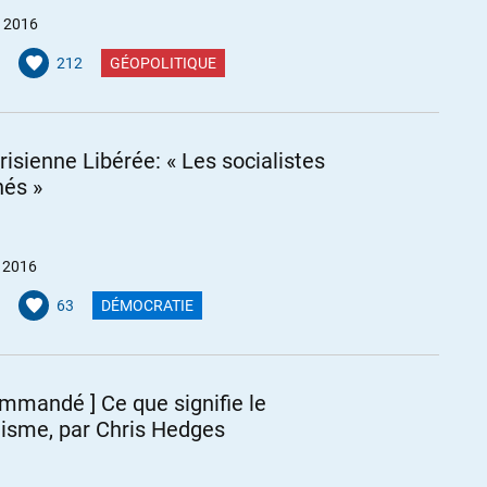
et 2016
212
GÉOPOLITIQUE
risienne Libérée: « Les socialistes
nés »
r 2016
63
DÉMOCRATIE
mmandé ] Ce que signifie le
lisme, par Chris Hedges