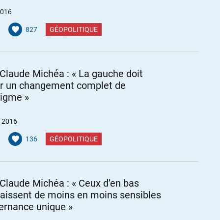
2016
827
GÉOPOLITIQUE
Claude Michéa : « La gauche doit
r un changement complet de
igme »
et 2016
136
GÉOPOLITIQUE
Claude Michéa : « Ceux d’en bas
aissent de moins en moins sensibles
lternance unique »