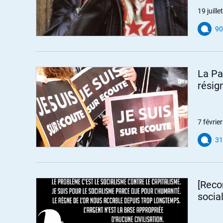
19 juill
90
La Pa
résig
7 févrie
31
[Reco
socia