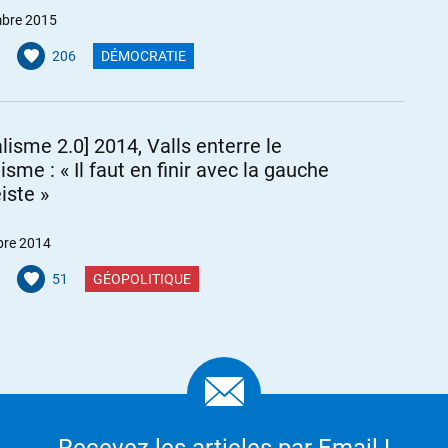
bre 2015
206
DÉMOCRATIE
alisme 2.0] 2014, Valls enterre le
isme : « Il faut en finir avec la gauche
iste »
bre 2014
51
GÉOPOLITIQUE
Recevez les articles par Email !