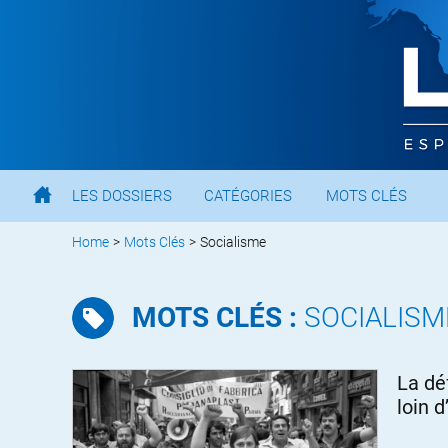
LES DOSSIERS
CATÉGORIES
MOTS CLÉS
Home
>
Mots Clés
>
Socialisme
MOTS CLÉS :
SOCIALISM
La dé
loin d