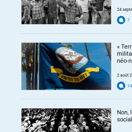
24 sept
7
« Ter
milit
néo-n
2 août 
14
Non, 
social