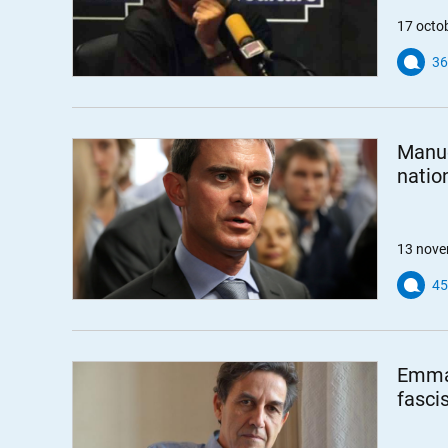
17 octo
36
Manue
natio
13 nove
45
Emman
fasci