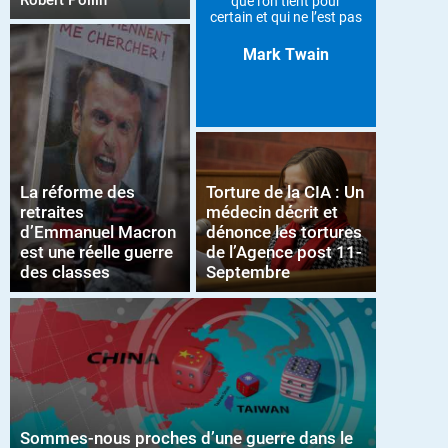
Robert Pollin
que l’on tient pour
certain et qui ne l’est pas
Mark Twain
La réforme des
Torture de la CIA : Un
retraites
médecin décrit et
d’Emmanuel Macron
dénonce les tortures
est une réelle guerre
de l’Agence post 11-
des classes
Septembre
Sommes-nous proches d’une guerre dans le