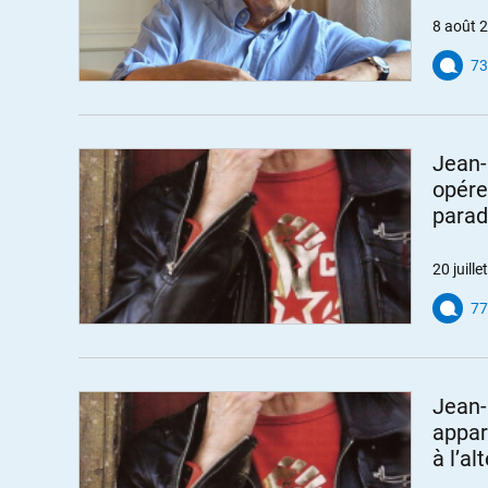
8 août 
73
Jean-
opére
parad
20 juill
77
Jean-
appar
à l’a