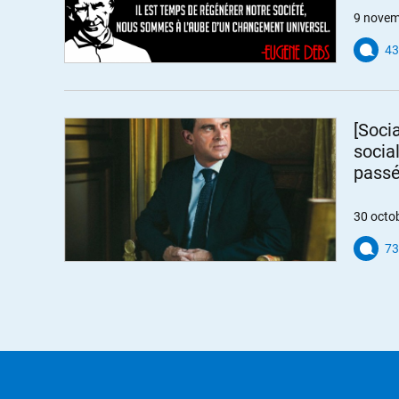
9 novem
43
[Soci
social
passé
30 octo
73