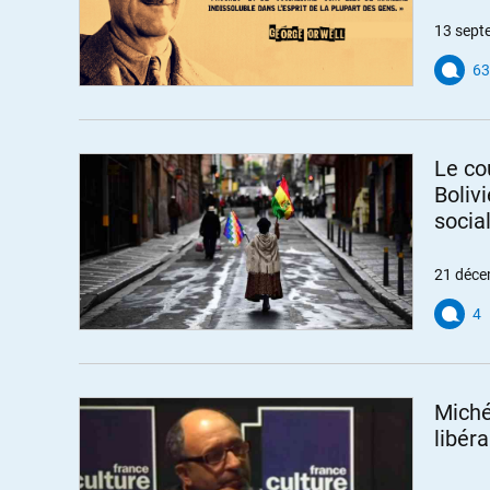
13 sept
63
Le co
Boliv
socia
21 déce
4
Miché
libér