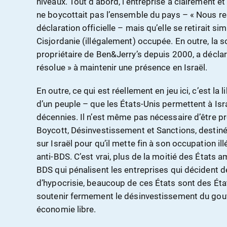
niveaux. Tout d’abord, l’entreprise a clairement e
ne boycottait pas l’ensemble du pays – « Nous res
déclaration officielle – mais qu’elle se retirait 
Cisjordanie (illégalement) occupée. En outre, la s
propriétaire de Ben&Jerry’s depuis 2000, a déclar
résolue » à maintenir une présence en Israël.
En outre, ce qui est réellement en jeu ici, c’est la l
d’un peuple – que les États-Unis permettent à Is
décennies. Il n’est même pas nécessaire d’être 
Boycott, Désinvestissement et Sanctions, destin
sur Israël pour qu’il mette fin à son occupation ill
anti-BDS. C’est vrai, plus de la moitié des États a
BDS qui pénalisent les entreprises qui décident de
d’hypocrisie, beaucoup de ces États sont des Éta
soutenir fermement le désinvestissement du gou
économie libre.