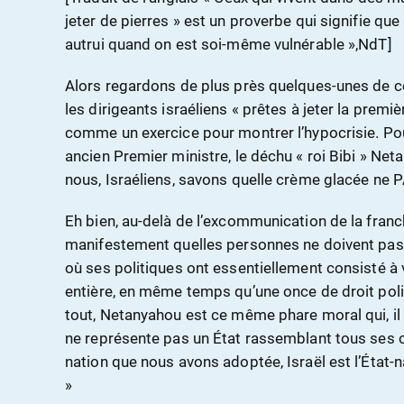
jeter de pierres » est un proverbe qui signifie que
autrui quand on est soi-même vulnérable »,NdT]
Alors regardons de plus près quelques-unes de ce
les dirigeants israéliens « prêtes à jeter la premi
comme un exercice pour montrer l’hypocrisie. Pou
ancien Premier ministre, le déchu « roi Bibi » Net
nous, Israéliens, savons quelle crème glacée ne P
Eh bien, au-delà de l’excommunication de la franch
manifestement quelles personnes ne doivent pas 
où ses politiques ont essentiellement consisté à v
entière, en même temps qu’une once de droit poli
tout, Netanyahou est ce même phare moral qui, il y
ne représente pas un État rassemblant tous ses cit
nation que nous avons adoptée, Israël est l’État-na
»