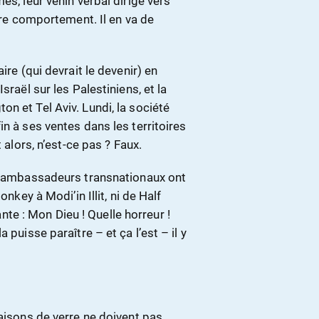
es, leur venin verbal dirigé vers
opre comportement. Il en va de
ire (qui devrait le devenir) en
sraël sur les Palestiniens, et la
n et Tel Aviv. Lundi, la société
n à ses ventes dans les territoires
 alors, n’est-ce pas ? Faux.
rs ambassadeurs transnationaux ont
nkey à Modi’in Illit, ni de Half
vante : Mon Dieu ! Quelle horreur !
 puisse paraître – et ça l’est – il y
maisons de verre ne doivent pas