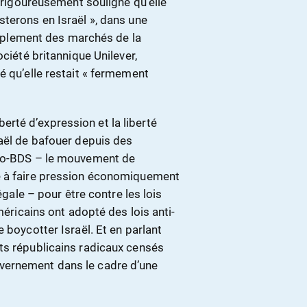
t rigoureusement souligné qu’elle
terons en Israël », dans une
simplement des marchés de la
ociété britannique Unilever,
é qu’elle restait « fermement
iberté d’expression et la liberté
raël de bafouer depuis des
pro-BDS – le mouvement de
é à faire pression économiquement
égale – pour être contre les lois
méricains ont adopté des lois anti-
 boycotter Israël. Et en parlant
ts républicains radicaux censés
vernement dans le cadre d’une