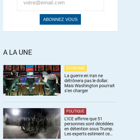
A LA UNE
ÉCONOMIE
La guerre en Iran ne
détrônera pas le dollar.
Mais Washington pourrait
s’en charger
POLITIQUE
L’ICE affirme que 51
personnes sont décédées
en détention sous Trump.
Les experts estiment ce
chiffre sous-estimé