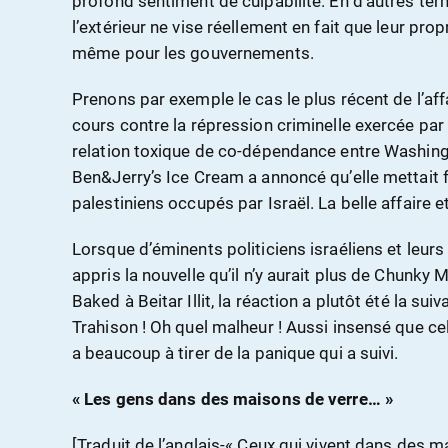
profond sentiment de culpabilité. En d’autres term
l’extérieur ne vise réellement en fait que leur pr
même pour les gouvernements.
Prenons par exemple le cas le plus récent de l’affa
cours contre la répression criminelle exercée par I
relation toxique de co-dépendance entre Washingto
Ben&Jerry’s Ice Cream a annoncé qu’elle mettait fi
palestiniens occupés par Israël. La belle affaire et
Lorsque d’éminents politiciens israéliens et leu
appris la nouvelle qu’il n’y aurait plus de Chunky Mo
Baked à Beitar Illit, la réaction a plutôt été la sui
Trahison ! Oh quel malheur ! Aussi insensé que cela
a beaucoup à tirer de la panique qui a suivi.
« Les gens dans des maisons de verre… »
[Traduit de l’anglais-« Ceux qui vivent dans des 