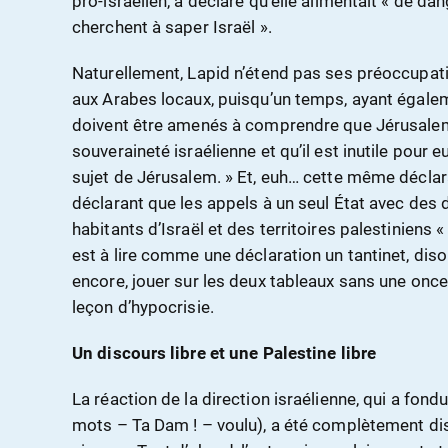
pro-israélien, a déclaré qu’elle alimentait « de 
cherchent à saper Israël ».
Naturellement, Lapid n’étend pas ses préoccupat
aux Arabes locaux, puisqu’un temps, ayant égalem
doivent être amenés à comprendre que Jérusalem
souveraineté israélienne et qu’il est inutile pour 
sujet de Jérusalem. » Et, euh… cette même déclara
déclarant que les appels à un seul État avec des 
habitants d’Israël et des territoires palestinien
est à lire comme une déclaration un tantinet, diso
encore, jouer sur les deux tableaux sans une once d
leçon d’hypocrisie.
Un discours libre et une Palestine libre
La réaction de la direction israélienne, qui a fon
mots – Ta Dam ! – voulu), a été complètement dis