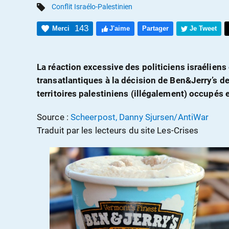
Conflit Israélo-Palestinien
143
Merci
J'aime
Partager
Je Tweet
La réaction excessive des politiciens israéliens
transatlantiques à la décision de Ben&Jerry’s de
territoires palestiniens (illégalement) occupés 
Source :
Scheerpost, Danny Sjursen/AntiWar
Traduit par les lecteurs du site Les-Crises