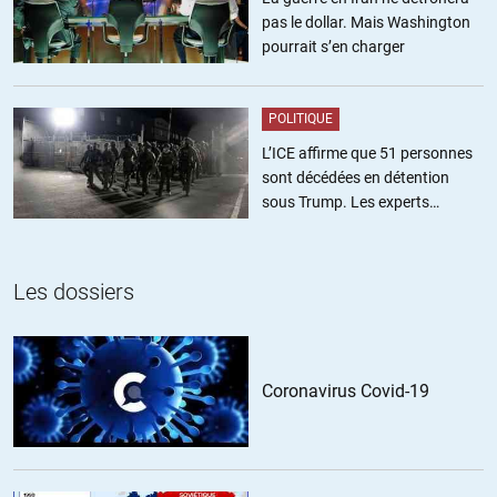
populations) ne se venge de leurs saloperies depuis quelques
pas le dollar. Mais Washington
décennies.
pourrait s’en charger
Donc maintenir la puissance militaire de nuire reste la dernière
barrière contre des vengeances accumulées.
Ils ont encore des capacités de nuire CIA, NSA, … mais la plupart
POLITIQUE
sont en train de fondre avec l’alliance informelle Russie Chine.
L’ICE affirme que 51 personnes
d’où les rapprochements (voire pire) avec l’Inde, l’afrique (Maroc,
sont décédées en détention
Egypte, ..), UE, ..
sous Trump. Les experts
Les nouvelles capacités militaires de la Russie (missiles à mach
estiment ce chiffre sous-estimé
++) et leur niveau d’excellence dans bien des domaines rend très
nerveux les guerriers. La sur-réaction concernant la Chine sert à
Les dossiers
favoriser des budgets en hausse, tout comme les profits privés.
Rien de nouveau dans ce monde complètement pourri par le fric.
Monde pourri et très contagieux, cf en UE.. et n’y a pas de vaccin !
Je retourne dans mon jardin profiter de la vie.
Coronavirus Covid-19
+2
ALERTER
Patapon
//
17.08.2021 à 08h52