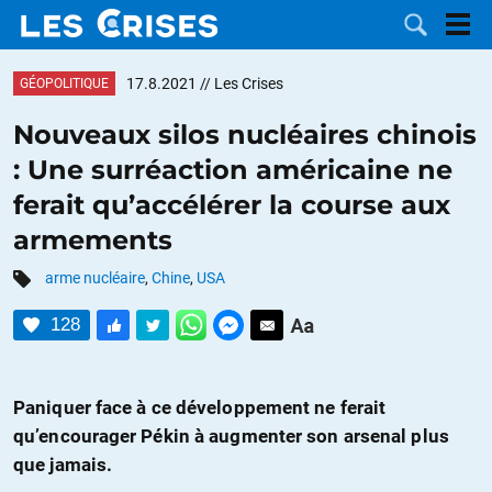
17.8.2021
// Les Crises
GÉOPOLITIQUE
Nouveaux silos nucléaires chinois
: Une surréaction américaine ne
LES
ferait qu’accélérer la course aux
armements
DOSSIERS
CATÉGORIES
arme nucléaire
,
Chine
,
USA
MOTS CLÉS
128
NOUS
Paniquer face à ce développement ne ferait
CONTACTER
FAIRE UN
qu’encourager Pékin à augmenter son arsenal plus
DON
que jamais.