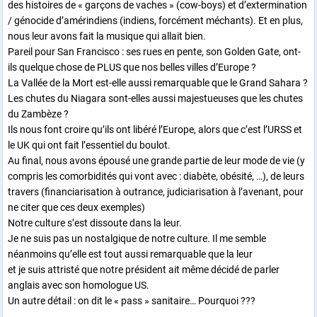
des histoires de « garçons de vaches » (cow-boys) et d’extermination
/ génocide d’amérindiens (indiens, forcément méchants). Et en plus,
nous leur avons fait la musique qui allait bien.
Pareil pour San Francisco : ses rues en pente, son Golden Gate, ont-
ils quelque chose de PLUS que nos belles villes d’Europe ?
La Vallée de la Mort est-elle aussi remarquable que le Grand Sahara ?
Les chutes du Niagara sont-elles aussi majestueuses que les chutes
du Zambèze ?
Ils nous font croire qu’ils ont libéré l’Europe, alors que c’est l’URSS et
le UK qui ont fait l’essentiel du boulot.
Au final, nous avons épousé une grande partie de leur mode de vie (y
compris les comorbidités qui vont avec : diabète, obésité, …), de leurs
travers (financiarisation à outrance, judiciarisation à l’avenant, pour
ne citer que ces deux exemples)
Notre culture s’est dissoute dans la leur.
Je ne suis pas un nostalgique de notre culture. Il me semble
néanmoins qu’elle est tout aussi remarquable que la leur
et je suis attristé que notre président ait même décidé de parler
anglais avec son homologue US.
Un autre détail : on dit le « pass » sanitaire… Pourquoi ???