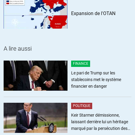
Eviter la course aux armements ? Apres s’etre donne autant de mal
Expansion de l'OTAN
pour la relancer ?
La fuite en avant est la meilleure solution, pour le joueur en position
dominante precaire, dans un cadre d’effondrement.
+4
ALERTER
A lire aussi
FINANCE
LibEgaFra
//
17.08.2021 à 08h58
Le pari de Trump sur les
stablecoins met le système
Mensonge et fausse nouvelle et propagande pour booster encore le
financier en danger
MIC!
Ces « silos » sont en fait une ferme d’éoliennes. Les Chinois ne sont
POLITIQUE
pas aussi stupides pour regrouper des silos de missiles nucléaires au
fin fond du Gansu au su de tout le monde. Ce qui constituerait une
Keir Starmer démissionne,
cible de premier choix.
laissant derrière lui un héritage
marqué par la persécution des
Les yankees croient à la crédulité infinie de leurs lecteurs. Hélas, ils