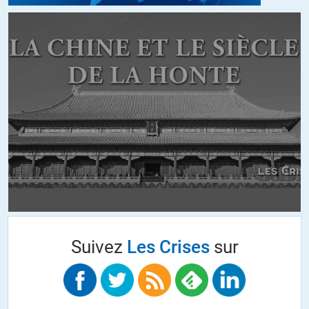
une première frappe est de l’ordre du possible et des mesures de
dispersion et de protection sont indispensables.
Peut-être les Chinois vont-il encore augmenter leur arsenal nucléaire
mais il faudra beaucoup de temps et d’argent pour approcher les
quantités (imbéciles) stockées par les USA et la Russie qui peuvent
détruire une dizaine de fois le globe. Comme le souligne l’article : est-
ce utile s’ils ne sont pas menacés plus encore ?
+5
ALERTER
Jean
//
17.08.2021 à 08h54
@Jean-Do,
Les discours sur l’utilité stratégique d’un tel arsenal ne sont là que
Suivez
Les Crises
sur
pour endormir les naïfs. L’utilité n’a aucune importance dans ce
contexte, ce qui compte pour les serviteurs de Mammon c’est faire
de l’argent le plus rapidement possible, quelque soient les
conséquences. Ce qui ne veut pas dire que cet arsenal
disproportionné ne servira pas, notamment si les us mettent en