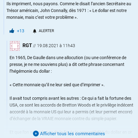
Ils impriment, nous payons. Comme le disait l’ancien Secrétaire au
Trésor américain, John Connally, dès 1971 : « Le dollar est notre
monnaie, mais c’est votre problème ».
+13
ALERTER
RGT
//
19.08.2021 à 11h43
En 1965, De Gaulle dans une allocution (ou une conférence de
presse, je ne me souviens plus) a dit cette phrase concernant
l’hégémonie du dollar :
« Cette monnaie qu’il ne leur sied que d’imprimer ».
Il avait tout compris avant les autres : Ce qui a fait la fortune des
USA, ce sont les accords de Bretton Woods et le privilège indécent
accordé à la monnaie US qui leur a permis (et leur permet encore)
d’échanger de la VRAIE monnaie contre du simple papier.
Et que l’on ne parle pas de la fin de la convertibilité du dollar en or
Afficher tous les commentaires