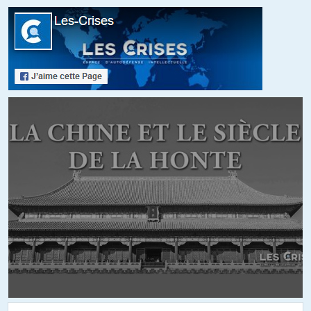
Lt Briggs
//
09.06.2026 à 20h17
La face obscure du pari ukrainien
« « Quand la guerre avec la Russie s’achèvera, l’Ukraine comptera
des centaines de milliers d’anciens soldats endurcis par les combats.
Si l’Union la rejette, rien ne garantit que des factions puissantes ne se
détourneront pas de l’Occident »
Ma foi, ces masses d’anciens combattants ukrainiens, qui seront
certainement amers et qui auront du mal à revenir à la vie civile, ne
sont pas sans rappeler les millions de démobilisés à l’issue de la
Première guerre mondiale qui ont déstabilisé les démocraties
fragilisées par ce conflit, spécialement en Italie et en Allemagne.
Mieux vaut les avoir avec soi que contre soi, fait dire l’auteur de
l’article aux dirigeants européens. C’est exactement ce que pensaient
les élites à Rome et à Berlin quand elles ont offert le pouvoir aux