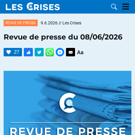
9.6.2026
// Les Crises
REVUE DE PRESSE
Revue de presse du 08/06/2026
LES
27
DOSSIERS
CATÉGORIES
MOTS CLÉS
NOUS
CONTACTER
FAIRE UN
DON