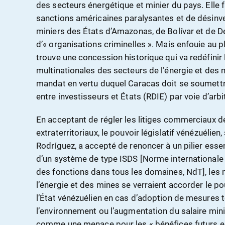
des secteurs énergétique et minier du pays. Elle f
sanctions américaines paralysantes et de désinve
miniers des États d’Amazonas, de Bolívar et de D
d’« organisations criminelles ». Mais enfouie au p
trouve une concession historique qui va redéfinir 
multinationales des secteurs de l’énergie et des m
mandat en vertu duquel Caracas doit se soumettr
entre investisseurs et États (RDIE) par voie d’arbi
En acceptant de régler les litiges commerciaux d
extraterritoriaux, le pouvoir législatif vénézuélie
Rodríguez, a accepté de renoncer à un pilier essen
d’un système de type ISDS [Norme internationale 
des fonctions dans tous les domaines, NdT], les 
l’énergie et des mines se verraient accorder le po
l’État vénézuélien en cas d’adoption de mesures t
l’environnement ou l’augmentation du salaire min
comme une menace pour les « bénéfices futurs esco