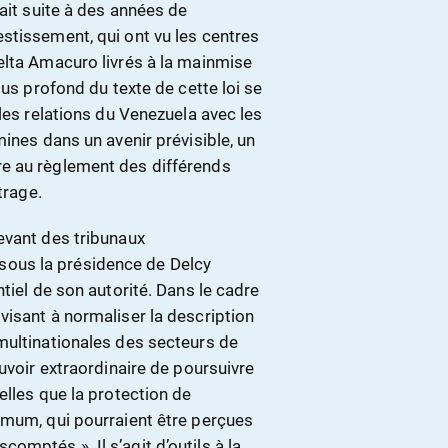
ait suite à des années de
stissement, qui ont vu les centres
elta Amacuro livrés à la mainmise
lus profond du texte de cette loi se
les relations du Venezuela avec les
ines dans un avenir prévisible, un
e au règlement des différends
trage.
evant des tribunaux
n, sous la présidence de Delcy
tiel de son autorité. Dans le cadre
visant à normaliser la description
multinationales des secteurs de
uvoir extraordinaire de poursuivre
elles que la protection de
imum, qui pourraient être perçues
mptés ». Il s’agit d’outils à la