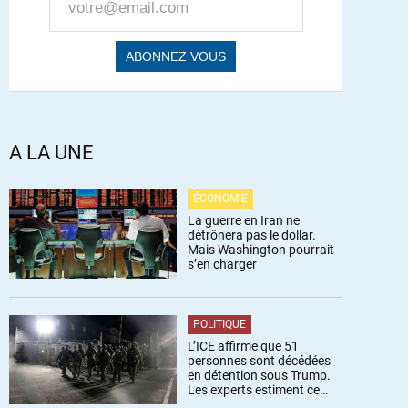
A LA UNE
ÉCONOMIE
La guerre en Iran ne
détrônera pas le dollar.
Mais Washington pourrait
s’en charger
POLITIQUE
L’ICE affirme que 51
personnes sont décédées
en détention sous Trump.
Les experts estiment ce
chiffre sous-estimé