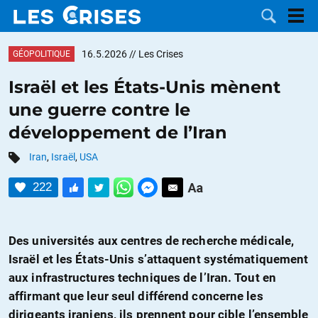
16.5.2026
// Les Crises
GÉOPOLITIQUE
Israël et les États-Unis mènent
une guerre contre le
LES
développement de l’Iran
DOSSIERS
CATÉGORIES
Iran
,
Israël
,
USA
222
MOTS CLÉS
NOUS
Des universités aux centres de recherche médicale,
Israël et les États-Unis s’attaquent systématiquement
CONTACTER
FAIRE UN
aux infrastructures techniques de l’Iran. Tout en
affirmant que leur seul différend concerne les
DON
dirigeants iraniens, ils prennent pour cible l’ensemble