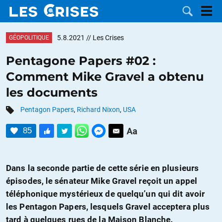
5.8.2021
// Les Crises
GÉOPOLITIQUE
Pentagone Papers #02 :
Comment Mike Gravel a obtenu
LES
les documents
DOSSIERS
CATÉGORIES
Pentagon Papers
,
Richard Nixon
,
USA
85
MOTS CLÉS
NOUS
Dans la seconde partie de cette série en plusieurs
épisodes, le sénateur Mike Gravel reçoit un appel
CONTACTER
FAIRE UN
téléphonique mystérieux de quelqu’un qui dit avoir
les Pentagon Papers, lesquels Gravel acceptera plus
DON
tard à quelques rues de la Maison Blanche.