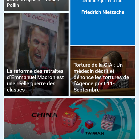
certitude qui rend fou.
Pollin
Friedrich Nietzsche
Torture de la CIA : Un
La réforme des retraites
médecin décrit et
d’Emmanuel Macron est
dénonce les tortures de
une réelle guerre des
l’Agence post 11-
classes
Septembre