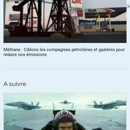
toute manière: après moi le déluge.
+7
ALERTER
Olivier
//
23.06.2022 à 19h59
Méthane : Ciblons les compagnies pétrolières et gazières pour
C’est normal, avant cela ne rapportait rien ou empêchait de faire
réduire nos émissions
des affaires. Maintenant c’est une source de premier plan pour des
revenus facile, une manne financières gigantesque. Le
greenwahsing, les subventions, les politiques a marche forcée…
A suivre
Le plus étrange c’est que les critiques les plus virulent du
capitalisme ne s’inquiete pas de ce revirement brutal qui est
pourtant significatif. Il est pourtant de notoriété publique que le
capitalisme ne s’inquiete ni des conséquences ni de la vérité,
seulement des profits.
+7
ALERTER