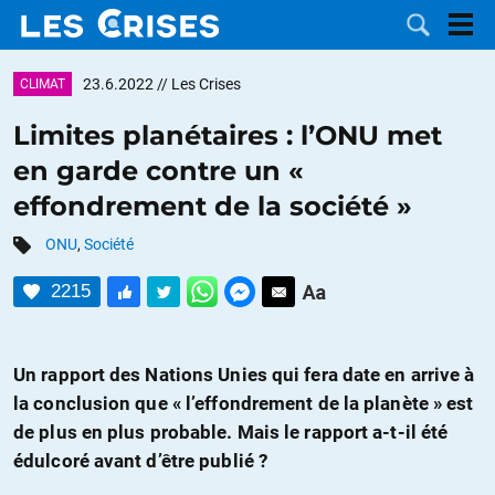
23.6.2022
// Les Crises
CLIMAT
Limites planétaires : l’ONU met
en garde contre un «
LES
effondrement de la société »
DOSSIERS
CATÉGORIES
ONU
,
Société
2215
MOTS CLÉS
NOUS
Un rapport des Nations Unies qui fera date en arrive à
la conclusion que « l’effondrement de la planète » est
CONTACTER
FAIRE UN
de plus en plus probable. Mais le rapport a-t-il été
édulcoré avant d’être publié ?
DON