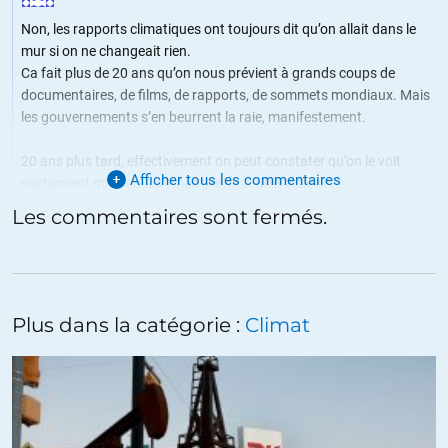
Non, les rapports climatiques ont toujours dit qu’on allait dans le
mur si on ne changeait rien.
Ca fait plus de 20 ans qu’on nous prévient à grands coups de
documentaires, de films, de rapports, de sommets mondiaux. Mais
les gouvernements s’en beurrent la raie, manifestement.
20 ans plus tard, effectivement on peut constater qu’on le voit
Afficher tous les commentaires
vachement mieux maintenant, le mur. Bravo à eux.
Les commentaires sont fermés.
+17
ALERTER
azuki
//
23.06.2022 à 21h00
Ça fait BEAUCOUP plus longtemps que ça que les pétrolier le
Plus dans la catégorie :
Climat
savent même si leurs études étaient beaucoup plus sommaires
que celles du GIEC.
Donc, comme solution, il ont organisé à coup de milliards le
lobbing, la corruption et l’intoxication mentale a grande échelle
pour pouvoir quand même appuyer à fond sur l’accélérateur, de