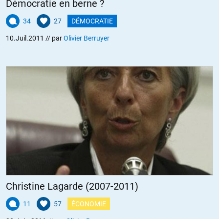
Démocratie en berne ?
34
27
DÉMOCRATIE
10.Juil.2011
// par
Olivier Berruyer
Christine Lagarde (2007-2011)
11
57
ÉCONOMIE