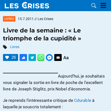
15.7.2011
// Les Crises
LIVRES
Livre de la semaine : « Le
triomphe de la cupidité »
LES
Livres
DOSSIERS
CATÉGORIES
26
MOTS CLÉS
Aujourd’hui, je souhaitais
NOUS
vous signaler la sortie en livre de poche de l’excellent
livre de Joseph Stiglitz, prix Nobel d’économie.
CONTACTER
FAIRE UN
Je reprends l’intéressante critique de
Cdurable
à
DON
laquelle je souscris totalement :