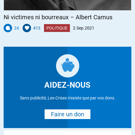
Ni victimes ni bourreaux – Albert Camus
24
413
POLITIQUE
2.Sep.2021
AIDEZ-NOUS
Sans publicité, Les-Crises n'existe que par vos dons.
Faire un don