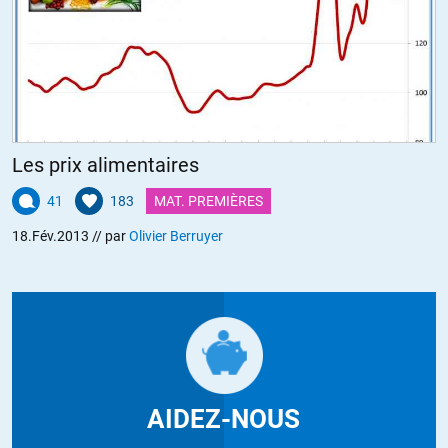
Les prix alimentaires
41
183
MAT. PREMIÈRES
18.Fév.2013
// par
Olivier Berruyer
AIDEZ-NOUS