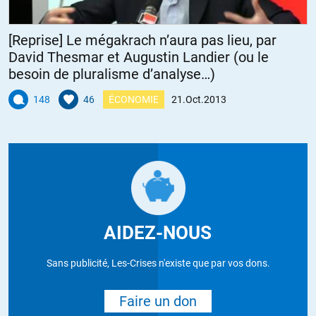
[Reprise] Le mégakrach n’aura pas lieu, par
David Thesmar et Augustin Landier (ou le
besoin de pluralisme d’analyse…)
148
46
ÉCONOMIE
21.Oct.2013
AIDEZ-NOUS
Sans publicité, Les-Crises n'existe que par vos dons.
Faire un don