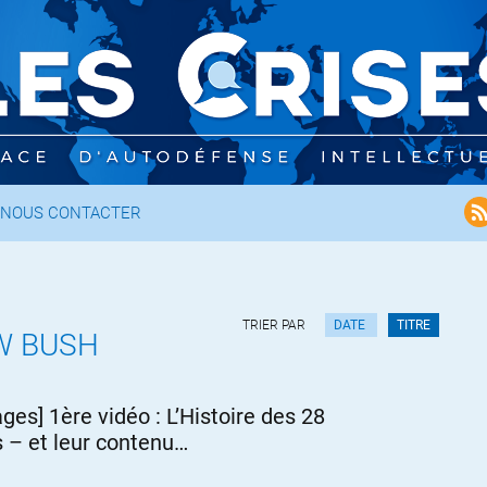
NOUS CONTACTER
TRIER PAR
DATE
TITRE
W BUSH
ages] 1ère vidéo : L’Histoire des 28
 – et leur contenu…