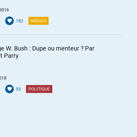
 2016
182
MÉDIAS
e W. Bush : Dupe ou menteur ? Par
t Parry
2018
53
POLITIQUE