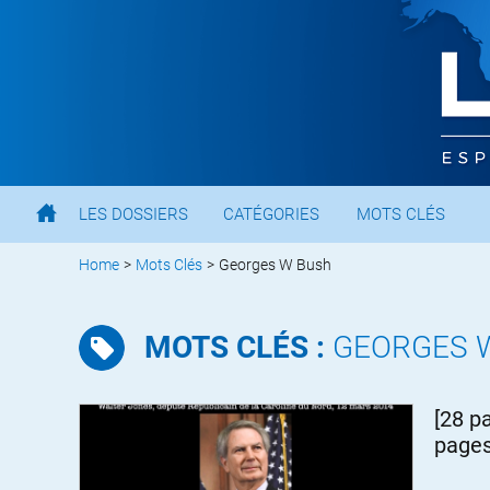
LES DOSSIERS
CATÉGORIES
MOTS CLÉS
Home
>
Mots Clés
>
Georges W Bush
MOTS CLÉS :
GEORGES 
[28 p
pages