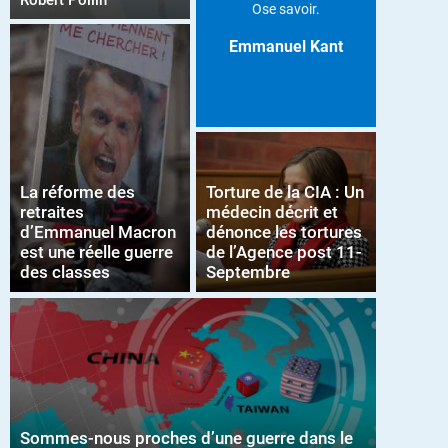
Robert Pollin
Ose savoir.
Emmanuel Kant
La réforme des
Torture de la CIA : Un
retraites
médecin décrit et
d’Emmanuel Macron
dénonce les tortures
est une réelle guerre
de l’Agence post 11-
des classes
Septembre
Sommes-nous proches d’une guerre dans le