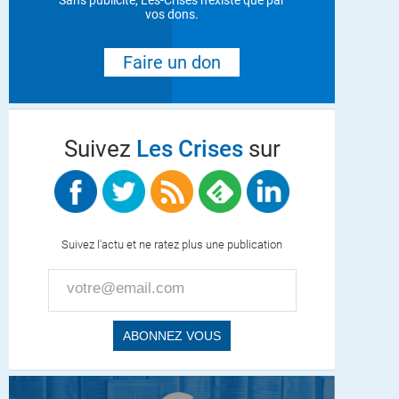
Sans publicité, Les-Crises n'existe que par
vos dons.
Faire un don
Suivez
Les Crises
sur
Suivez l'actu et ne ratez plus une publication