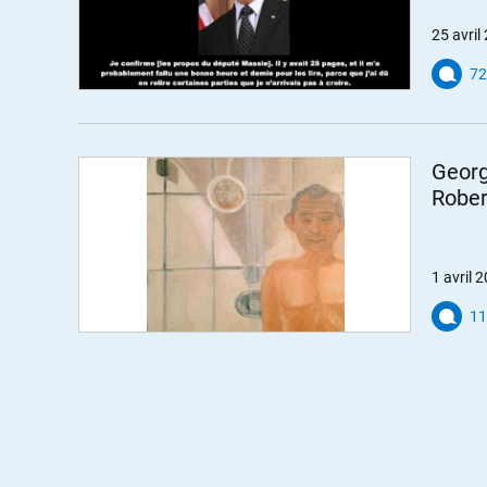
25 avril
72
Georg
Rober
1 avril 
11