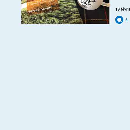
19 févri
3