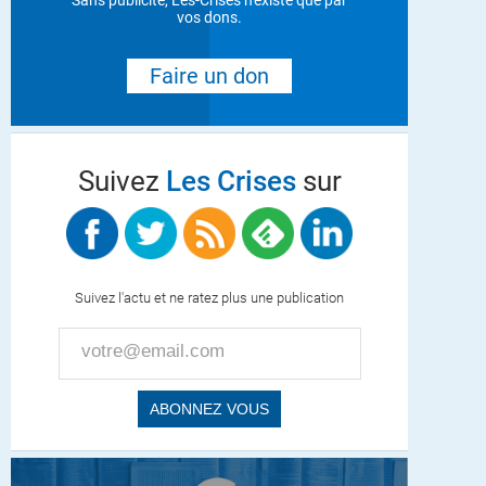
Sans publicité, Les-Crises n'existe que par
vos dons.
Faire un don
Suivez
Les Crises
sur
Suivez l'actu et ne ratez plus une publication