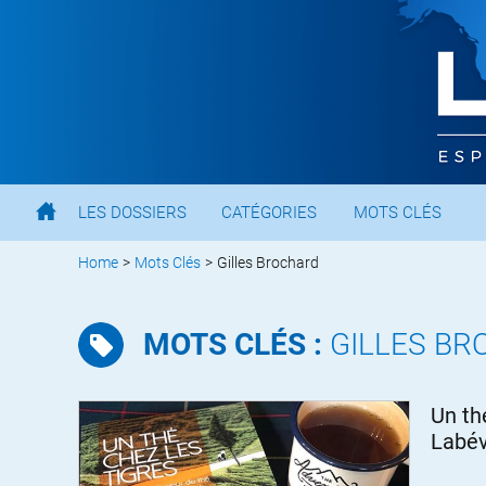
LES DOSSIERS
CATÉGORIES
MOTS CLÉS
Home
>
Mots Clés
>
Gilles Brochard
MOTS CLÉS :
GILLES B
Un th
Labév