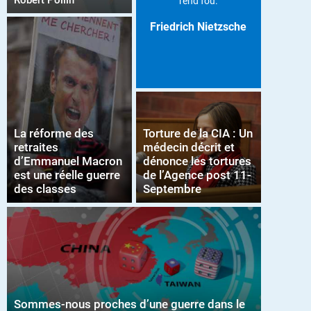
Robert Pollin
rend fou.
Friedrich Nietzsche
La réforme des
Torture de la CIA : Un
retraites
médecin décrit et
d’Emmanuel Macron
dénonce les tortures
est une réelle guerre
de l’Agence post 11-
des classes
Septembre
Sommes-nous proches d’une guerre dans le