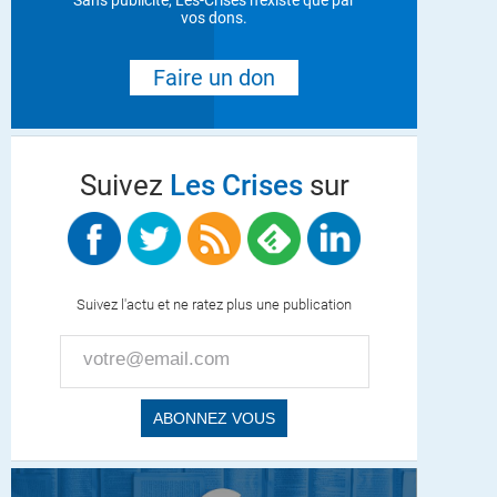
Sans publicité, Les-Crises n'existe que par
vos dons.
Faire un don
Suivez
Les Crises
sur
Suivez l'actu et ne ratez plus une publication