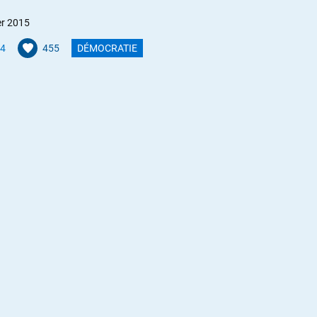
er 2015
4
455
DÉMOCRATIE