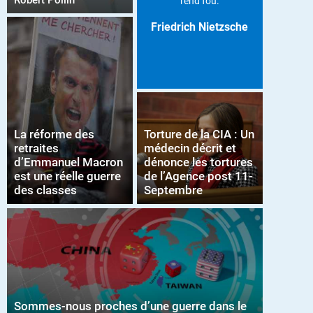
Robert Pollin
rend fou.
Friedrich Nietzsche
La réforme des
Torture de la CIA : Un
retraites
médecin décrit et
d’Emmanuel Macron
dénonce les tortures
est une réelle guerre
de l’Agence post 11-
des classes
Septembre
Sommes-nous proches d’une guerre dans le