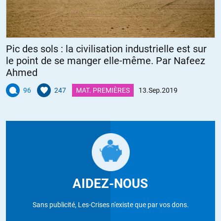
Pic des sols : la civilisation industrielle est sur
le point de se manger elle-même. Par Nafeez
Ahmed
96
247
MAT. PREMIÈRES
13.Sep.2019
AIDEZ-NOUS
Sans publicité, Les-Crises n'existe que par vos dons.