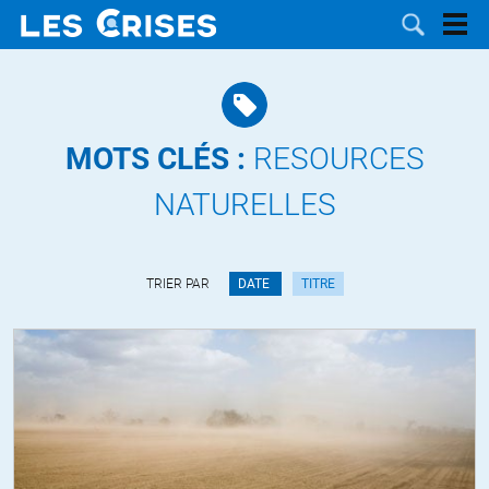
MOTS CLÉS :
RESOURCES
LES
NATURELLES
DOSSIERS
CATÉGORIES
TRIER PAR
DATE
TITRE
MOTS CLÉS
NOUS
CONTACTER
FAIRE UN
DON