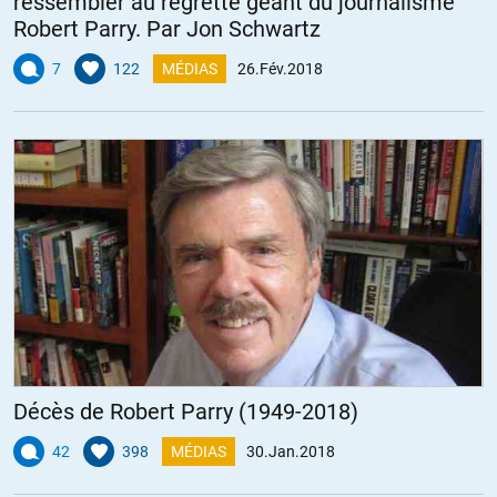
ressembler au regretté géant du journalisme
Robert Parry. Par Jon Schwartz
7
122
MÉDIAS
26.Fév.2018
Décès de Robert Parry (1949-2018)
42
398
MÉDIAS
30.Jan.2018