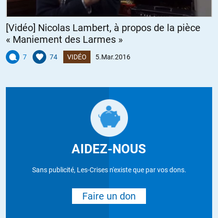
[Vidéo] Nicolas Lambert, à propos de la pièce
« Maniement des Larmes »
7
74
VIDÉO
5.Mar.2016
AIDEZ-NOUS
Sans publicité, Les-Crises n'existe que par vos dons.
Faire un don