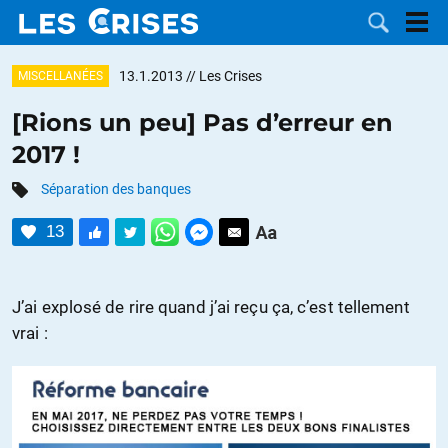
13.1.2013
// Les Crises
MISCELLANÉES
[Rions un peu] Pas d’erreur en
2017 !
LES
Séparation des banques
DOSSIERS
CATÉGORIES
13
MOTS CLÉS
J’ai explosé de rire quand j’ai reçu ça, c’est tellement
NOUS
vrai :
CONTACTER
FAIRE UN
DON