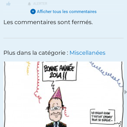
ALERTER
Afficher tous les commentaires
Les commentaires sont fermés.
Dan
//
14.01.2013 à 12h44
Ces deux piliers des deux plus grandes françaises , sont vraiment de
vrais grand manager ,des spécialistes de la haute finance ,de plus
d’une honnêteté irréprochable . Je pense qu’avec ces lions la France
Plus dans la catégorie :
Miscellanées
est sauvée , nos petites et moyennes entreprises sont sauvées ,
l’économie va repartir et la prospérité va revenir dans nos
chaumières , faisons leur confiance , confier leur votre argent !
+1
ALERTER
Dan
//
14.01.2013 à 16h33
Le directeur financier de BNP Paribas, Lars Machenil, a été mis en
examen en Belgique dans le cadre d’une enquête sur les conditions
du rachat par Fortis de la banque néerlandaise ABN Amro en 2008,