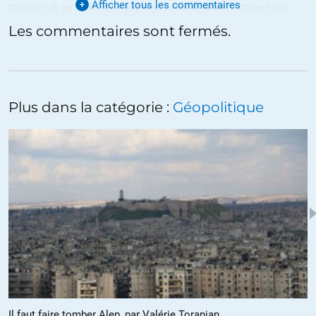
Afficher tous les commentaires
Saakachvili, ex américano-géorgien devnu ukrainien? Quand aux
« rebelles » armés qui étaient-ils?
Les commentaires sont fermés.
Par ailleurs, parle-t-on en France de l’armée de Hollande et de son
régime? Le président Assad a quand même été largement réélu en
juillet 2014. Les votes ont-ils été truqués? Si oui il faut des éléments
de preuve sérieux.
Quand aux kurdes syriens sont-ils vraiment indépendantistes? Il
Plus dans la catégorie :
Géopolitique
n’est pas sûr qu’ils souhaitent se séparer d’un « régime » syrien qui
les reconnait. Il y a plusieurs courants parmi les kurdes.
Donner l’autonomie aux kurdes qui serait un accord conclu avec les
russes, comment le sait-on?
Les russes sont légalistes, non?
Bien qu’il y ait un début de reconnaissance des erreurs des
occidentaux, on reste dans des axiomes de base non discutés. Avec
les mots « régime » et « rebelles » on comprend dés le départ
l’orientation de la discussion.
+54
ALERTER
SanKuKai
//
18.02.2016 à 10h43
Il faut faire tomber Alep, par Valérie Toranian