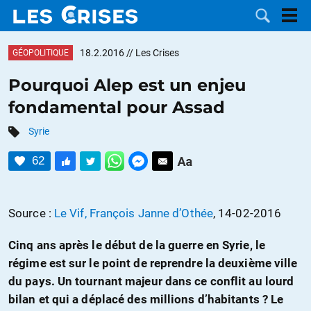
18.2.2016
// Les Crises
GÉOPOLITIQUE
Pourquoi Alep est un enjeu
fondamental pour Assad
LES
Syrie
DOSSIERS
CATÉGORIES
62
MOTS CLÉS
Source :
Le Vif, François Janne d’Othée
, 14-02-2016
NOUS
Cinq ans après le début de la guerre en Syrie, le
CONTACTER
FAIRE UN
régime est sur le point de reprendre la deuxième ville
du pays. Un tournant majeur dans ce conflit au lourd
DON
bilan et qui a déplacé des millions d’habitants ? Le