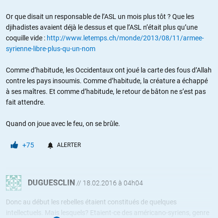
Or que disait un responsable de l’ASL un mois plus tôt ? Que les
djihadistes avaient déjà le dessus et que l’ASL n’était plus qu’une
coquille vide :
http://www.letemps.ch/monde/2013/08/11/armee-
syrienne-libre-plus-qu-un-nom
Comme d’habitude, les Occidentaux ont joué la carte des fous d’Allah
contre les pays insoumis. Comme d’habitude, la créature a échappé
à ses maîtres. Et comme d’habitude, le retour de bâton ne s’est pas
fait attendre.
Quand on joue avec le feu, on se brûle.
+75
ALERTER
DUGUESCLIN
//
18.02.2016 à 04h04
Donc au début les rebelles étaient constitués de quelques
intellectuels. Mais lesquels? Etaient-ce des américano-syriens, genre