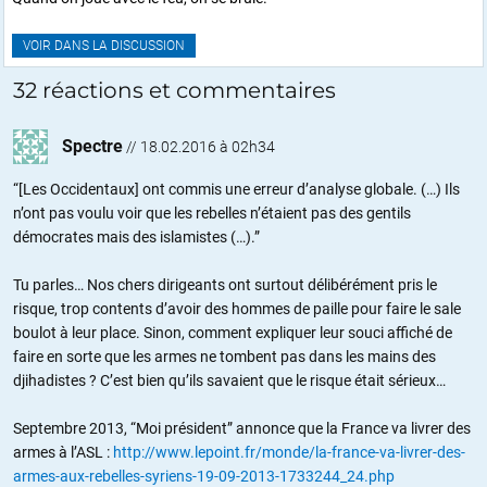
VOIR DANS LA DISCUSSION
32 réactions et commentaires
Spectre
//
18.02.2016 à 02h34
“[Les Occidentaux] ont commis une erreur d’analyse globale. (…) Ils
n’ont pas voulu voir que les rebelles n’étaient pas des gentils
démocrates mais des islamistes (…).”
Tu parles… Nos chers dirigeants ont surtout délibérément pris le
risque, trop contents d’avoir des hommes de paille pour faire le sale
boulot à leur place. Sinon, comment expliquer leur souci affiché de
faire en sorte que les armes ne tombent pas dans les mains des
djihadistes ? C’est bien qu’ils savaient que le risque était sérieux…
Septembre 2013, “Moi président” annonce que la France va livrer des
armes à l’ASL :
http://www.lepoint.fr/monde/la-france-va-livrer-des-
armes-aux-rebelles-syriens-19-09-2013-1733244_24.php