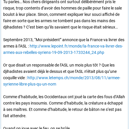
Tu parles… Nos chers dirigeants ont surtout délibérément pris le
risque, trop contents d’avoir des hommes de paille pour faire le sale
boulot à leur place. Sinon, comment expliquer leur souci affiché de
faire en sorte que les armes ne tombent pas dans les mains des
djihadistes ? C’est bien qu’ils savaient que le risque était sérieux…
Septembre 2013, “Moi président” annonce que la France va livrer des
armes à l’ASL :
http://www.lepoint.fr/monde/la-france-va-livrer-des-
armes-aux-rebelles-syriens-19-09-2013-1733244_24.php
Or que disait un responsable de l’ASL un mois plus tôt ? Que les
djihadistes avaient déjà le dessus et que l’ASL n’était plus qu’une
coquille vide :
http://www.letemps.ch/monde/2013/08/11/armee-
syrienne-libre-plus-qu-un-nom
Comme d’habitude, les Occidentaux ont joué la carte des fous d’Allah
contre les pays insoumis. Comme d’habitude, la créature a échappé
à ses maîtres. Et comme d’habitude, le retour de bâton ne s’est pas
fait attendre.
Quand on joue avec le feu, on se brûle.