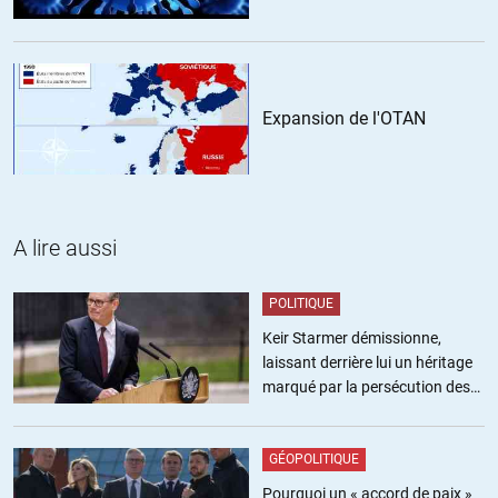
Kinsibba/Castello Road voir Al-Bab.
+4
ALERTER
Expansion de l'OTAN
ROUGE VIF
//
18.02.2016 à 21h54
Cher zebre vous vous meprenez tout come l’Expert
Il semble echapper à tous qu il y a une course poursuite engagée
mantenant entre les puissances Us et les Russe pour mainternir l
Etat syrien dans ces frontieres
A lire aussi
Sykes Picot
le plan Jupé Wright de 2011 prevoyait deja l’eclatement de l’Irak et
POLITIQUE
de la Syrie
pour constituer un Sunnistan le Syrak sous domination Us et
Keir Starmer démissionne,
controle turquo Saoudien
laissant derrière lui un héritage
dans les zones les plus petroliferes
marqué par la persécution des
Les combats vont donc s’intensifier DES AUJOURD’HUI sur
militants pro-palestiniens
Raqqa et Deir Zor pour contrarier definitivement les projets Us et
le temps presse au regard des projets de mobilisation turco
GÉOPOLITIQUE
saoudien au soutien militaire direct de l EI sous ombrelle Us
Pourquoi un « accord de paix »