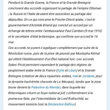
Pendant la Grande Guerre, la France et la Grande-Bretagne
conclurent des accords organisant le partage de l’empire Ottoman
; la Russie et l’Italie devaient être associées au partage des
dépouilles. En ce qui concerne le Proche-Orient arabe, c’est le
gouvernement d’Aristide Briand qui conclut un accord par un
échange de lettres entre l’ambassadeur Paul Cambon (9 mai 1916)
et le secrétaire d’état britannique, qui confirme son accord le 16
mai.
Ces accords ne purent s’appliquer complètement par suite de la
Révolution russe, puis de la prise de pouvoir par Mustapha Kémal
qui obtint l’établissement d’un État national turc. Les accords
Sykes-Picot permirent cependant le partage des régions de
peuplement arabe entre la France (
Syrie
et
Liban
) et la Grande-
Bretagne (création de deux royaumes arabes,
Irak
et
Jordanie
, pour
la dynastie hachémite chassée de La Mecque), tandis que la zone
brune devient la
Palestine du Mandat
, dans laquelle les
Britanniques créent un foyer national juif, conformément à la
promesse faite, par l’intermédiaire de Lord Rothschild, au
mouvement sioniste (voir la
Déclaration Balfour
).