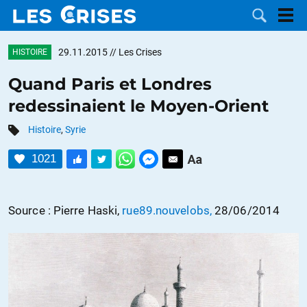
29.11.2015
// Les Crises
HISTOIRE
Quand Paris et Londres
redessinaient le Moyen-Orient
LES
Histoire
,
Syrie
DOSSIERS
CATÉGORIES
1021
MOTS CLÉS
Source : Pierre Haski,
rue89.nouvelobs,
28/06/2014
NOUS
CONTACTER
FAIRE UN
DON