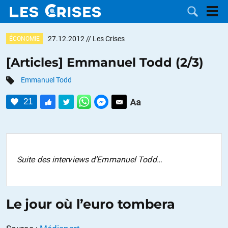
27.12.2012
// Les Crises
ÉCONOMIE
[Articles] Emmanuel Todd (2/3)
Emmanuel Todd
LES
21
DOSSIERS
CATÉGORIES
MOTS CLÉS
Suite des interviews d’Emmanuel Todd…
NOUS
CONTACTER
FAIRE UN
Le jour où l’euro tombera
DON