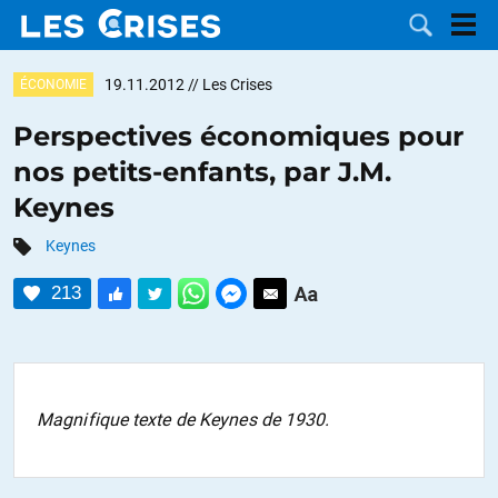
19.11.2012
// Les Crises
ÉCONOMIE
Perspectives économiques pour
nos petits-enfants, par J.M.
LES
Keynes
DOSSIERS
CATÉGORIES
Keynes
213
MOTS CLÉS
NOUS
CONTACTER
FAIRE UN
Magnifique texte de Keynes de 1930.
DON