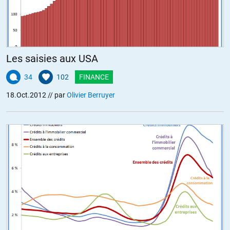
Je suis d ‘accord avec vous pipiou83
Asselineau devrait être plus connu, ces conférences sont
extrêmement intéressantes.
Il a était invité à l’émission « ce soir ou jamais » ; sont intervention a
Les saisies aux USA
été de qualité comme d’habitude.
Concernant l’article je trouve E.T bien complaisant envers le
34
102
FINANCE
gouvernement.
18.Oct.2012
// par
Olivier Berruyer
ALERTER
prb
//
19.10.2012 à 07h27
Olivier, je ne partage pas votre enthousiasme. Todd participe (de
bonne foi sans doute) à une mystification supplémentaire sur le
thème des lendemains qui chantent; cf le processus européiste qui
régulièrement nous fait le coup de « cette fois ci on vous impose un
mauvais traité, mais la prochaine fois promis c’est l’Europe sociale » .
En outre, prétendre que Hollande a d’ores et déjà rompu avec la fuite