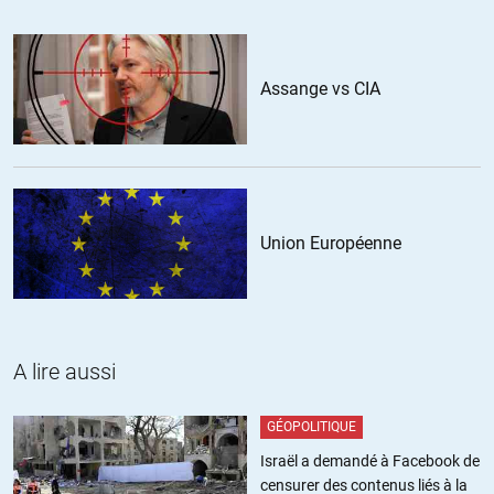
ALERTER
Assange vs CIA
Yves Couvreur
//
19.10.2012 à 20h50
Ni la guerre ethno-religieuse qui est en cours, en France, n’en
déplaise aux statistiques d’ Emmanuel Todd.
ALERTER
Union Européenne
Surya
//
19.10.2012 à 07h51
Très bon la critique de Stiglitz et surtout Krugman avec sa
A lire aussi
condescendance insupportable 🙂
GÉOPOLITIQUE
ALERTER
Israël a demandé à Facebook de
SPQR
//
19.10.2012 à 08h48
censurer des contenus liés à la