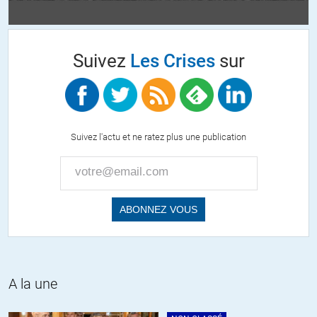
l’idée de tourner ses yeux du côté de la Chine qui est partie de rien et
qui est maintenant le compétiteur mondial, leader dans presque
tous les domaines et qui, à la faveur d’une population industrieuse,
Suivez
Les Crises
sur
nombreuse, efficace et éduquée, à la faveur d’un système fondé sur
l’incitation, a accumulé des réserves financières et des capitaux qui
en font en réalité le maître du monde. La Chine donne l’exemple et
la preuve que ce sont les hommes qui produisent les richesses et
non pas les capitaux. A fortiori, les capitaux tombés du ciel, les
Suivez l'actu et ne ratez plus une publication
capitaux bancaires, les subventions, bref, les capitaux non gagnés.
Le capital gagné dans le cadre de l’association entre l’activité
humaine, l’épargne, le goût du risque, l’innovation, est efficace. Le
reste n’est que gaspillage.
Deuxième point, François Hollande reconnaît qu’il faut améliorer la
compétitivité. Discours creux comme on en entend aussi bien
venant de droite ou de gauche, ou du milieu ou des côtés. La
compétitivité est un mot creux qui sert à masquer une volonté de
baisser les pouvoirs d’achat, baisser les salaires, baisser les
A la une
retraites et les protections sociales. Hélas, ou plus exactement
heureusement, la compétitivité n’est pas cela. Là aussi, François