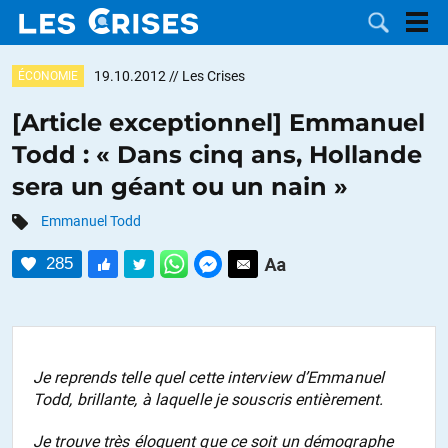
19.10.2012
// Les Crises
ÉCONOMIE
[Article exceptionnel] Emmanuel
Todd : « Dans cinq ans, Hollande
LES
sera un géant ou un nain »
DOSSIERS
CATÉGORIES
Emmanuel Todd
285
MOTS CLÉS
NOUS
CONTACTER
FAIRE UN
Je reprends telle quel cette interview d’Emmanuel
Todd, brillante, à laquelle je souscris entièrement.
DON
Je trouve très éloquent que ce soit un démographe