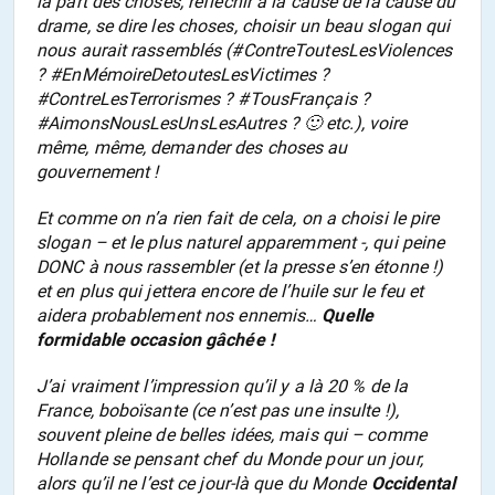
la part des choses, réfléchir à la cause de la cause du
drame, se dire les choses, choisir un beau slogan qui
nous aurait rassemblés (#ContreToutesLesViolences
? #EnMémoireDetoutesLesVictimes ?
#ContreLesTerrorismes ? #TousFrançais ?
#AimonsNousLesUnsLesAutres ? 🙂 etc.), voire
même, même, demander des choses au
gouvernement !
Et comme on n’a rien fait de cela, on a choisi le pire
slogan – et le plus naturel apparemment -, qui peine
DONC à nous rassembler (et la presse s’en étonne !)
et en plus qui jettera encore de l’huile sur le feu et
aidera probablement nos ennemis…
Quelle
formidable occasion gâchée !
J’ai vraiment l’impression qu’il y a là 20 % de la
France, boboïsante (ce n’est pas une insulte !),
souvent pleine de belles idées, mais qui – comme
Hollande se pensant chef du Monde pour un jour,
alors qu’il ne l’est ce jour-là que du Monde
Occidental