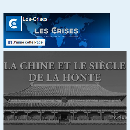
Papagateau
//
13.01.2015 à 20h24
Lis l’entretien : ils y parlent de la mort de 4 dessinateurs.
C’est la photo qui est de 2011 et seulement elle. Donc s’il suit
l’actualité, il sait ce qui s’est passé en 2014.
+7
languedoc 30
//
13.01.2015 à 17h33
Ils allaient très loin dans le blasphème, ce qui me faisait rire
étant athée, mais politiquement, ils étaient loin d’être les
anarchistes que je croyais. Leur prise de position sur l’Ukraine
était identique à celle du NO, de Libé, du Monde, de France
Culture, c’est dire…
+22