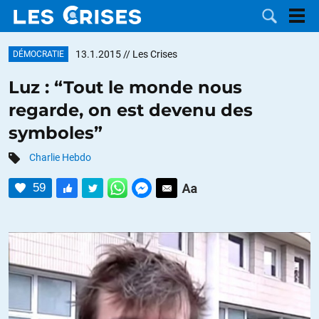
13.1.2015
// Les Crises
DÉMOCRATIE
Luz : “Tout le monde nous
regarde, on est devenu des
LES
symboles”
DOSSIERS
CATÉGORIES
Charlie Hebdo
59
MOTS CLÉS
NOUS
CONTACTER
FAIRE UN
DON