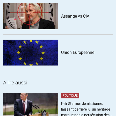
souhaite que les Français ouvrent les yeux, cessent d’écouter
leurs médias de propagande et décident unanimement et
pacifiquement , je dis bien pacifiquement, un nouveau « tour
Assange vs CIA
d’élections démocratiques » qui mettra fin à toutes les
manipulations possibles et invitera dans le calme leur président
et son équipe à prendre la sortie, pour éviter que le « tunnel du
déclin » ne débouche sur des brumes noires ou des précipices.
+9
Union Européenne
languedoc 30
//
13.01.2015 à 19h48
Il a été légitimement élu, il ne laissera pas sa place, croyez-moi.
Je vous signale que les derniers sondages lui donnent 20% soit
+5 et Valls 41% soit +7.
A lire aussi
La gestion de la crise l’ayant fait remonter dans les sondages,
il risque d’exploiter le filon jusqu’au bout.
POLITIQUE
Il pourrait par exemple, faire du mois de février, un mois de
deuil, continuer par un trimestre de recueillement, un semestre
Keir Starmer démissionne,
consacré au souvenir et, en 2016 réunir le bazar international,
laissant derrière lui un héritage
pour commémorer le 1er anniversaire du massacre …etc, etc,
marqué par la persécution des