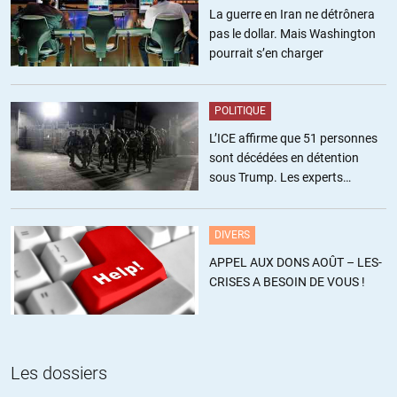
moi, cette « semaine terrible » est aussi le résultat des
La guerre en Iran ne détrônera
orientations de l’actuel président français, tant en matière de
pas le dollar. Mais Washington
sécurité intérieure qu’en politique extérieure. Je n’oublie pas qu’il
pourrait s’en charger
fut un ardent partisan de l’intervention en Syrie, et que, pendant
ce temps, alors qu’il s’est évertué à « casser systématiquement
» les mesures de « Sarkozy *» en France (*que je n’approuve pas
POLITIQUE
d’ailleurs), il a choisi de ne rien faire sur le plan « extérieur » pour
L’ICE affirme que 51 personnes
affaiblir « l’œuvre lybienne » de ce dernier. Il a, par ailleurs,
sont décédées en détention
poursuivi l’intégration « otanienne » de la France. Pareillelement,
sous Trump. Les experts
il s’est montré légitimement ému, par cette « semaine terrible »
estiment ce chiffre sous-estimé
mais l’été dernier il n’a en rien fait pour dire la voix de la France
pour faire cesser les combats en Ukraine de l’Est et pour
DIVERS
réclamer, sans compromis et sans arrière pensée, toute la vérité
APPEL AUX DONS AOÛT – LES-
sur l’attentat contre le MH 17. Et si sur ce plan, on se place dans
CRISES A BESOIN DE VOUS !
une honnêteté neutre, il a autant serré la main du président
Porochenko que celle de M. Lavrov. Or, l’un des deux, par leurs
fonctions responsables ont « du sang sur les mains ». Que dire
de cette « mascarade » en invitant, le président du Kosovo, Etat
aux mains des mafieux et zone de tous les trafics – y compris la
Les dossiers
vente de Kalachnikovs de l’ex-Yougoslavie. Devant tout cela je