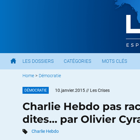
LES DOSSIERS
CATÉGORIES
MOTS CLÉS
Home
>
Démocratie
10.janvier.2015
// Les Crises
DÉMOCRATIE
Charlie Hebdo pas raci
dites… par Olivier Cyr
Charlie Hebdo