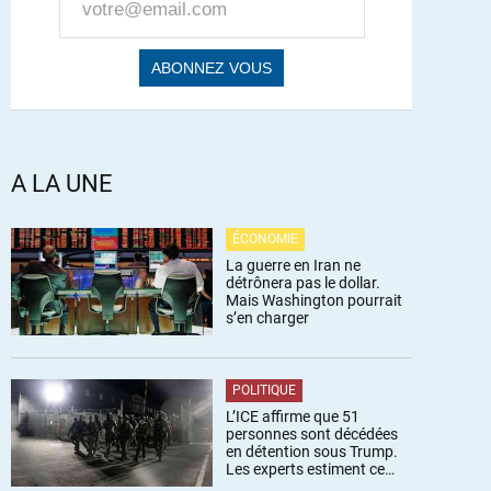
A LA UNE
ÉCONOMIE
La guerre en Iran ne
détrônera pas le dollar.
Mais Washington pourrait
s’en charger
POLITIQUE
L’ICE affirme que 51
personnes sont décédées
en détention sous Trump.
Les experts estiment ce
chiffre sous-estimé