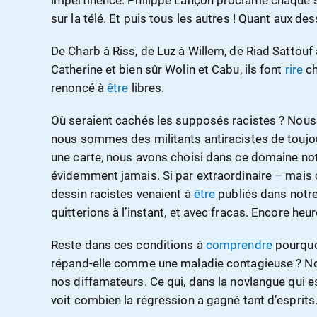
impertinence. Philippe Lançon proclame chaque sem
sur la télé. Et puis tous les autres ! Quant aux dess
De Charb à Riss, de Luz à Willem, de Riad Sattouf
Catherine et bien sûr Wolin et Cabu, ils font
rire
ch
renoncé à
être
libres.
Où seraient cachés les supposés racistes ? Nous 
nous sommes des militants antiracistes de touj
une carte, nous avons choisi dans ce domaine no
évidemment jamais. Si par extraordinaire – mais c
dessin racistes venaient à
être
publiés dans notr
quitterions à l’instant, et avec fracas. Encore heur
Reste dans ces conditions à
comprendre
pourquoi
répand-elle comme une maladie contagieuse ? No
nos diffamateurs. Ce qui, dans la novlangue qui est
voit combien la régression a gagné tant d’esprits