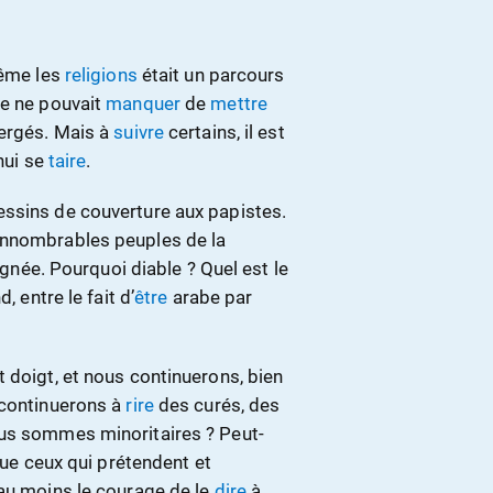
même les
religions
était un parcours
e ne pouvait
manquer
de
mettre
lergés. Mais à
suivre
certains, il est
hui se
taire
.
ssins de couverture aux papistes.
innombrables peuples de la
née. Pourquoi diable ? Quel est le
, entre le fait d’
être
arabe par
t doigt, et nous continuerons, bien
 continuerons à
rire
des curés, des
ous sommes minoritaires ? Peut-
 que ceux qui prétendent et
 au moins le courage de le
dire
à