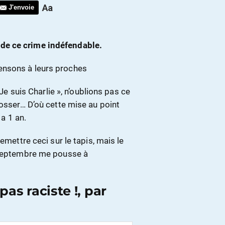
J'envoie
de ce crime indéfendable.
ensons à leurs proches
 Je suis Charlie », n’oublions pas ce
dosser… D’où cette mise au point
 a 1 an.
emettre ceci sur le tapis, mais le
1 septembre me pousse à
as raciste !, par