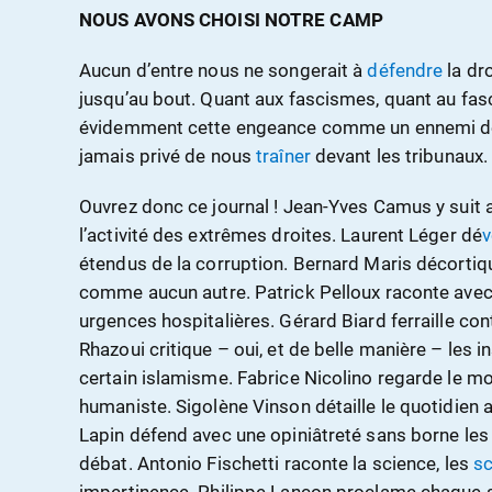
NOUS AVONS CHOISI NOTRE CAMP
Aucun d’entre nous ne songerait à
défendre
la dr
jusqu’au bout. Quant aux fascismes, quant au fa
évidemment cette engeance comme un ennemi défini
jamais privé de nous
traîner
devant les tribunaux.
Ouvrez donc ce journal ! Jean-Yves Camus y suit av
l’activité des extrêmes droites. Laurent Léger dé
v
étendus de la corruption. Bernard Maris décortiq
comme aucun autre. Patrick Pelloux raconte avec
urgences hospitalières. Gérard Biard ferraille cont
Rhazoui critique – oui, et de belle manière – les
certain islamisme. Fabrice Nicolino regarde le m
humaniste. Sigolène Vinson détaille le quotidien 
Lapin défend avec une opiniâtreté sans borne le
débat. Antonio Fischetti raconte la science, les
sc