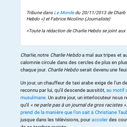
Tribune dans
Le Monde
du 20/11/2013 de Charb (D
Hebdo ») et Fabrice Nicolino (Journaliste)
>
Toute la rédaction de Charlie Hebdo se joint aux 
Charlie,
notre
Charlie Hebdo
a mal aux tripes et a
calomnie circule dans des cercles de plus en plus
chaque jour.
Charlie Hebdo
serait devenu une feuil
Un jour, un chauffeur de taxi arabe exige de l’un d
reconnu par lui, qu’il descende aussitôt,
au motif 
musulmane
. Un autre jour, un interlocuteur nous 
qu’il
« ne parle pas à un journal de gros racistes »
prend de la manière que l’on sait à Christiane Tau
jusque dans les télévisions, pour
accoler
des couv