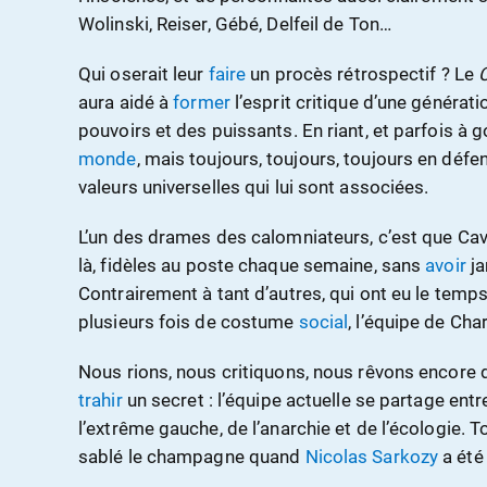
Wolinski, Reiser, Gébé, Delfeil de Ton…
Qui oserait leur
faire
un procès rétrospectif ? Le
aura aidé à
former
l’esprit critique d’une générat
pouvoirs et des puissants. En riant, et parfois à
monde
, mais toujours, toujours, toujours en déf
valeurs universelles qui lui sont associées.
L’un des drames des calomniateurs, c’est que Cav
là, fidèles au poste chaque semaine, sans
avoir
ja
Contrairement à tant d’autres, qui ont eu le temp
plusieurs fois de costume
social
, l’équipe de Cha
Nous rions, nous critiquons, nous rêvons encore
trahir
un secret : l’équipe actuelle se partage entr
l’extrême gauche, de l’anarchie et de l’écologie. 
sablé le champagne quand
Nicolas Sarkozy
a été