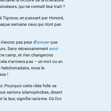
aine la victoire de la littérature
inateurs, qui ne connaît leur trait ?
 à Tignous, en passant par Honoré,
aque semaine ceux qui n’ont pas
n’avons pas peur d’
avouer
que
ours. Sans nécessairement
avoir
tre camp, et n’en changerons
ela n’arrivera pas – un mot ou un
e hebdomadaire, nous le
eux !
. Pourquoi cette idée folle se
us serions islamophobes, disent
 la leur, signifie racisme. Où l’on
.