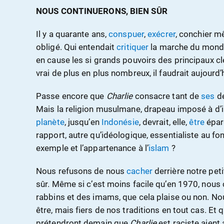
NOUS CONTINUERONS, BIEN SÛR
Il y a quarante ans,
conspuer
,
exécrer
, conchier 
obligé. Qui entendait
critiquer
la marche du mond
en cause les si grands pouvoirs des principaux c
vrai de plus en plus nombreux, il faudrait aujourd’
Passe encore que
Charlie
consacre tant de
ses
de
Mais la religion musulmane, drapeau imposé à d’
planète
, jusqu’en
Indonésie
, devrait, elle,
être
éparg
rapport, autre qu’idéologique, essentialiste au fond
exemple et l’appartenance à l’
islam
?
Nous refusons de nous
cacher
derrière notre peti
sûr. Même si c’est moins facile qu’en 1970, nous
rabbins et des imams, que cela plaise ou non. N
être, mais fiers de nos traditions en tout cas. Et
prétendront demain que
Charlie
est raciste aient