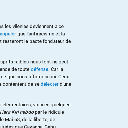
s les vilenies deviennent à ce
rappeler
que l’antiracisme et la
et resteront le pacte fondateur de
esprits faibles nous font ne peut
bsence de toute
défense
. Car la
e ce que nous affirmons ici. Ceux
se contentent de se
délecter
d’une
s élémentaires, voici en quelques
Hara Kiri hebdo
par le ridicule
de Mai 68, de la liberté, de
 situées que Cavanna, Cabu,