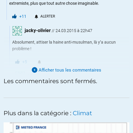
extremiste, plus que tout autre chose imaginable.
+11
ALERTER
jacky-olivier
//
24.03.2015 à 22h47
Absolument, attiser la haine anti-musulman, là y’a aucun
problème !
+5
Afficher tous les commentaires
Maxence
//
25.03.2015 à 08h42
Les commentaires sont fermés.
Fantasme , quand tu nous tient.
C’est l’insécurité, résultat de l’immigration sauvage, et du
laxisme de la justice qui pousse les électeurs FN .
Pas l’islamophobie inventée par Valls, pour essayer de lutter..
Plus dans la catégorie :
Climat
+9