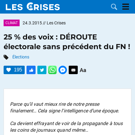
24.3.2015
// Les Crises
CLIMAT
25 % des voix : DÉROUTE
électorale sans précédent du FN !
LES
Élections
DOSSIERS
CATÉGORIES
195
MOTS CLÉS
NOUS
Parce qu’il vaut mieux rire de notre presse
finalement… Cela signe l’intelligence d’une époque.
CONTACTER
FAIRE UN
Ca devient effrayant de voir de la propagande à tous
DON
les coins de journaux quand même…