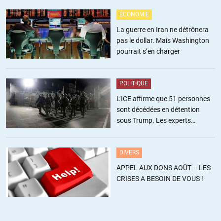
purefrancophone
//
24.03.2015 à 01h04
ÉCONOMIE
Et seulement 2 députés à l’Assemblée alors que le PS qui ne fait QUE
La guerre en Iran ne détrônera
13, 30 % en a combien ?
pas le dollar. Mais Washington
Le Front de Gauche , 4,72% et combien de députés ?
pourrait s’en charger
http://www.assemblee-
nationale.fr/14/tribun/xml/liste_rattachement_partis_2015.asp
Il va devenir urgent de dissoudre l’Assemblée pour que la démocratie
POLITIQUE
dont tous les politiques se revendiquent puisse être représentée
L’ICE affirme que 51 personnes
correctement .A ce moment là les électeurs retourneront vers les
sont décédées en détention
urnes .
sous Trump. Les experts
estiment ce chiffre sous-estimé
+79
ALERTER
DIVERS
éponine
//
24.03.2015 à 05h26
APPEL AUX DONS AOÛT – LES-
Aux élections législatives de 2012, 22 candidats du Front de
CRISES A BESOIN DE VOUS !
Gauche étaient présents au second tour, et 10 ont remporté
l’élection (45%). Pour le Front national, ils étaient 61 au premier
tour, et 2 ont remporté l’élection (3%). Qu’est-ce qui n’est pas
démocratique là-dedans ? Qu’est-ce qui a empêché les électeurs de