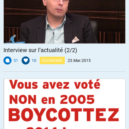
rélection de leurs acolytes de l’UMP ou du PS, mai également de
roue de secours et de garde chiourme pour le système en
captant la colère populaire, et surtout de discréditer la lutte
contre l’Union européenne.
l’essentiel du travail médiatique est de procéder à l’assimiliation
sortie de l’UE = FHaine.
Interview sur l’actualité (2/2)
En censurant purement et simplement ceux qui historiquement
ont toujours porté de façon constante et systèmétique le
51
10
ÉCONOMIE
23.Mar.2015
combat contre l’UE, contre l’euro pour la sortie de cette dictature
que sont par exemple les communistes du PRCF…
+5
bosondehiggs
//
25.03.2015 à 20h24
les électeurs ont vraiment une âme d’esclaves ; ils devraient
sortir du vote ump modem fn , ps , fdg qui ne veut pas sortir de
l’ue et ils insistent ; eh bien qu’ils supportent leurs chaines !