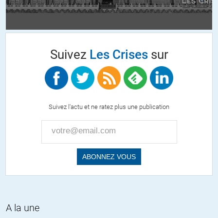
Je me permet un commentaire : Quel austérité ?
Tu vois vraiment une austérité dans les chiffres du budget 2015 ?
ou en 2014 ? Non c’est une baisse de la croissance des dépenses,
on est même pas à l’équilibre, les dépenses augmentent mais
moins vite qu’avant.
Suivez
Les Crises
sur
J’ai jamais compris pourquoi on parle d’austérité …
+1
ALERTER
Gaïa
//
27.03.2015 à 04h13
Suivez l'actu et ne ratez plus une publication
Moi non plus je n’ai jamais compris cette politique d’austérité
quand des milliards échappent au fisc et quand les entreprises
reçoivent autant de cadeaux fiscaux alors que le chômage
augmente avec les dividendes. Parlons donc plutôt de ces
dépenses inutiles.
A la une