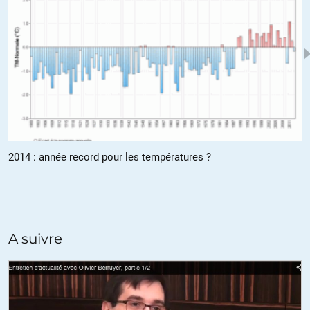
jacky-olivier
//
25.03.2015 à 15h16
Donc toi aussi comme Marine Le Pen tu expliques que
l’islamophobie est un fantasme ? Les attaques contre les
mosquées, les ratonnades, les agressions de femmes voilées,
c’est du fantasme, bien sûr ! Je comprends pour ma part le
racisme anti-arabes des Français, lié à l’immigration massive
et à sa gestion, il est légitime d’une certaine façon. Mais ne
viens pas m’expliquer que ça n’existe pas ! Faut par ailleurs
aussi comprendre que quand Valls tape sur le FN, ça le fait
monter, et c’est dans son intérêt. Grosso modo, tu as tout
2014 : année record pour les températures ?
faux et est complètement manipulé…
+4
A suivre
placide
//
25.03.2015 à 18h25
Et oui, c’est bien le rôle du FHaine, poussée en avant par
Mitterand et depuis lors par les médias
Servir tout à la fois d’épouvantail, d’assurance tout risque de la