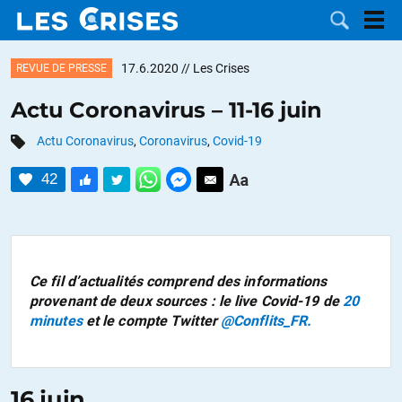
17.6.2020
// Les Crises
REVUE DE PRESSE
Actu Coronavirus – 11-16 juin
Actu Coronavirus
,
Coronavirus
,
Covid-19
LES
42
DOSSIERS
CATÉGORIES
MOTS CLÉS
Ce fil d’actualités comprend des informations
NOUS
provenant de deux sources : le
live
Covid-19 de
20
minutes
et le compte Twitter
@Conflits_FR.
CONTACTER
FAIRE UN
DON
16 juin