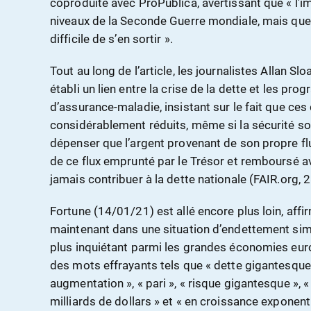
coproduite avec ProPublica, avertissant que « l’i
niveaux de la Seconde Guerre mondiale, mais que 
difficile de s’en sortir ».
Tout au long de l’article, les journalistes Allan 
établi un lien entre la crise de la dette et les pr
d’assurance-maladie, insistant sur le fait que ces
considérablement réduits, même si la sécurité soci
dépenser que l’argent provenant de son propre flu
de ce flux emprunté par le Trésor et remboursé av
jamais contribuer à la dette nationale (FAIR.org, 
Fortune (14/01/21) est allé encore plus loin, affi
maintenant dans une situation d’endettement similair
plus inquiétant parmi les grandes économies eur
des mots effrayants tels que « dette gigantesqu
augmentation », « pari », « risque gigantesque », «
milliards de dollars » et « en croissance exponent