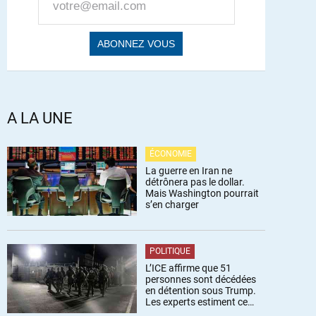
A LA UNE
ÉCONOMIE
La guerre en Iran ne
détrônera pas le dollar.
Mais Washington pourrait
s’en charger
POLITIQUE
L’ICE affirme que 51
personnes sont décédées
en détention sous Trump.
Les experts estiment ce
chiffre sous-estimé