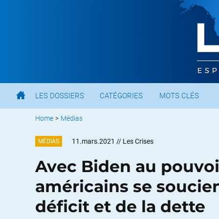
LES DOSSIERS
CATÉGORIES
MOTS CLÉS
Home
>
Médias
11.mars.2021
// Les Crises
MÉDIAS
Avec Biden au pouvoi
américains se soucien
déficit et de la dette