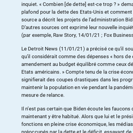
inquiet. « Combien [de dette] est-ce trop ? » demand
plafond pour la dette des Etats-Unis et comment 
source a décrit les projets de l’administration B
D’autres sources ont exprimé leur nouvelle inquié
(par exemple, Raw Story, 14/01/21 ; Fox Busines
Le Detroit News (11/01/21) a précisé ce qu’il souh
qu’il considérait comme des dépenses « hors de 
amendement au budget équilibré comme ceux déj
Etats américains. » Compte tenu de la crise écon
signifierait des coupes drastiques dans les pr
maintenir la population en vie pendant la pandé
mesure de relance.
Il n’est pas certain que Biden écoute les faucons du
maintenant y être habitué. Alors que lui et le pré
fonctions en pleine crise économique, les médias
préoccupés par la dette et le déficit, essayant d