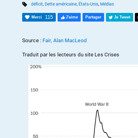
déficit
,
Dette américaine
,
États-Unis
,
Médias
115
Merci
J'aime
Partager
Je Tweet
Source :
Fair, Alan MacLeod
Traduit par les lecteurs du site Les Crises