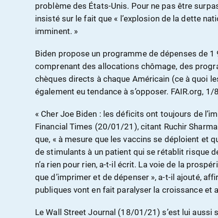
problème des États-Unis. Pour ne pas être surpa
insisté sur le fait que « l’explosion de la dette n
imminent. »
Biden propose un programme de dépenses de 1 90
comprenant des allocations chômage, des progr
chèques directs à chaque Américain (ce à quoi le
également eu tendance à s’opposer. FAIR.org, 1/
« Cher Joe Biden : les déficits ont toujours de l’i
Financial Times (20/01/21), citant Ruchir Sharma
que, « à mesure que les vaccins se déploient et que
de stimulants à un patient qui se rétablit risque d
n’a rien pour rien, a-t-il écrit. La voie de la prospé
que d’imprimer et de dépenser », a-t-il ajouté, a
publiques vont en fait paralyser la croissance et a
Le Wall Street Journal (18/01/21) s’est lui auss