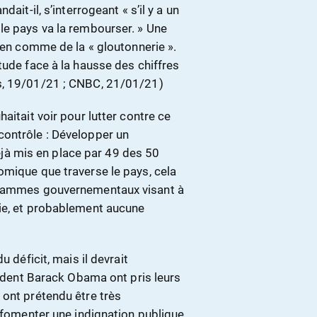
ait-il, s’interrogeant « s’il y a un
le pays va la rembourser. » Une
iden comme de la « gloutonnerie ».
tude face à la hausse des chiffres
s, 19/01/21 ; CNBC, 21/01/21)
aitait voir pour lutter contre ce
contrôle : Développer un
à mis en place par 49 des 50
omique que traverse le pays, cela
ogrammes gouvernementaux visant à
mie, et probablement aucune
 déficit, mais il devrait
sident Barack Obama ont pris leurs
 ont prétendu être très
e fomenter une indignation publique