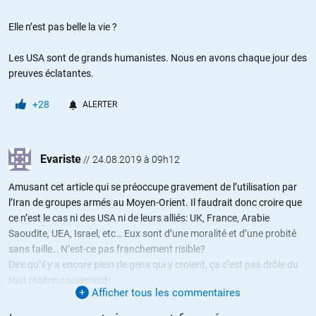
Elle n’est pas belle la vie ?
Les USA sont de grands humanistes. Nous en avons chaque jour des
preuves éclatantes.
+28
ALERTER
Evariste
//
24.08.2019 à 09h12
Amusant cet article qui se préoccupe gravement de l’utilisation par
l’Iran de groupes armés au Moyen-Orient. Il faudrait donc croire que
ce n’est le cas ni des USA ni de leurs alliés: UK, France, Arabie
Saoudite, UEA, Israel, etc… Eux sont d’une moralité et d’une probité
sans faille… N’est-ce pas franchement risible?
Dire qu’il y a encore plein de gens qui y croient, ça c’est pas drôle du
tout malheureusement!
Afficher tous les commentaires
+32
ALERTER