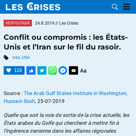
24.8.2019
// Les Crises
GÉOPOLITIQUE
Conflit ou compromis : les États-
Unis et l’Iran sur le fil du rasoir.
LES
Iran
,
USA
DOSSIERS
CATÉGORIES
116
MOTS CLÉS
Source :
The Arab Gulf States Institute in Washington,
NOUS
Hussein Ibish
, 25-07-2019
CONTACTER
FAIRE UN
Quelle que soit la voie de sortie de la crise actuelle, les
États arabes du Golfe qui cherchent à mettre fin à
DON
l’ingérence iranienne dans les affaires régionales