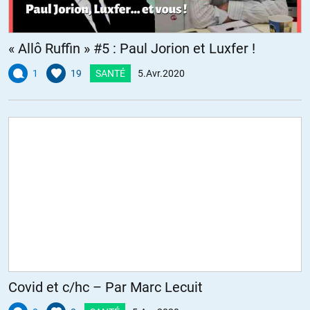
« Allô Ruffin » #5 : Paul Jorion et Luxfer !
1
19
SANTÉ
5.Avr.2020
Covid et c/hc – Par Marc Lecuit