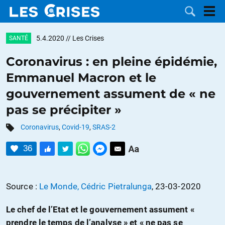
5.4.2020
// Les Crises
SANTÉ
Coronavirus : en pleine épidémie,
Emmanuel Macron et le
LES
gouvernement assument de « ne
pas se précipiter »
DOSSIERS
CATÉGORIES
Coronavirus
,
Covid-19
,
SRAS-2
MOTS CLÉS
36
NOUS
Source :
Le Monde, Cédric Pietralunga
, 23-03-2020
CONTACTER
FAIRE UN
Le chef de l’Etat et le gouvernement assument «
DON
prendre le temps de l’analyse » et « ne pas se