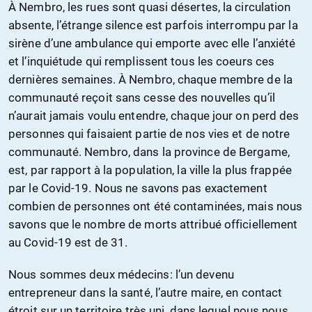
À Nembro, les rues sont quasi désertes, la circulation
absente,
l’
étrange silence est parfois interrompu par la
sirène d’une ambulance qui
em
porte avec elle l’anxiété
et l’inquiétude qui rempli
ssent
tous les coeurs ces
dernières semaines. À Nembro, chaque membre de la
communauté reçoit sans cesse des nouvelles qu’il
n’aurait jamais voulu entendre, chaque jour on perd des
personnes qui faisaient partie de no
s
vie
s
et de notre
communauté. Nembro, dans la province de Bergame,
est
, par rapport à la population,
la
ville
la plus
frappé
e
par le Covid-19. Nous ne savons pas exactement
combien de personnes ont été contaminées, mais nous
savons que le nombre de morts attribué officiellement
au Covid-19 est de 31.
Nous sommes deux
médeci
ns: l’un devenu
entrepreneur dans la santé, l’autre maire, en contact
étroit sur un territoire très uni, dans lequel nous nous