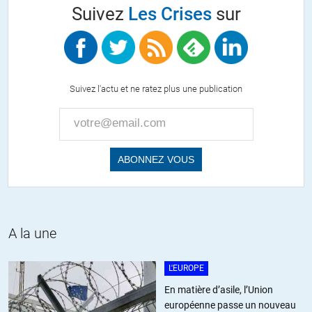
l’auriez pas remarqué est remis en cause dans l’article au-
Suivez
Les Crises
sur
dessous duquel nous commentons…
ces sites de comptage des victimes sont une plaie. Leurs
chiffres sont faux et ce principe de compteur augmentant
sans fin nourrit l’hystérie ambiante.
Suivez l'actu et ne ratez plus une publication
Daniel
//
09.04.2020 à 08h50
voir la réponse officielle de la Chine ici (message de l’ambassade
de Chine en France)
« Qui se connaît lui-même ne se plaint jamais d’autrui »
A la une
http://www.amb-chine.fr/fra/zfzj/t1766312.htm
personnellement, depuis peu, j’aime bien lire directement la vision
L'EUROPE
chinoise sur ce site de l’ambassade
http://www.amb-chine.fr/fra
,
En matière d’asile, l’Union
cela permet d’élargir sa vision du monde …
européenne passe un nouveau