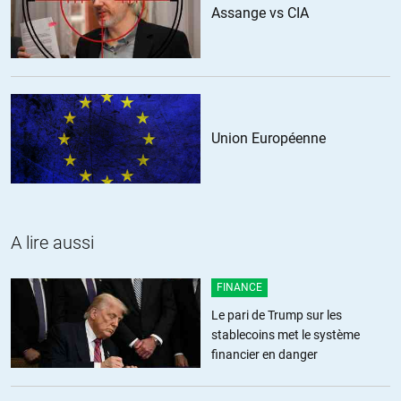
+2
ALERTER
Assange vs CIA
lau
//
10.04.2020 à 01h54
puisqu’on vous dit que les chiffres sont pipés ! C’est le sujet de
l’article au dessus.
Union Européenne
ALERTER
Christobal
//
09.04.2020 à 08h02
A lire aussi
Le problème c qu’on ne sait pas faute de tests? Morts de la grippe?
D’autres infections pulmonaires? Du Covid? On en est réduit à des
projections elles mêmes discutables. Le cas du bateau de croisière
FINANCE
présente l’hypothèse la pire: public fragile par rapport au virus et
Le pari de Trump sur les
milieu confiné. Est-il raisonnable d’appliquer à toute une population
stablecoins met le système
le taux de mortalité issu de cette « expérience « ? D’autant qu’on ne
financier en danger
connaît pas encore tout à fait la létalité exact du virus puisque qu’on
ne connaît pas exactement le nombre de personnes touchées (faute