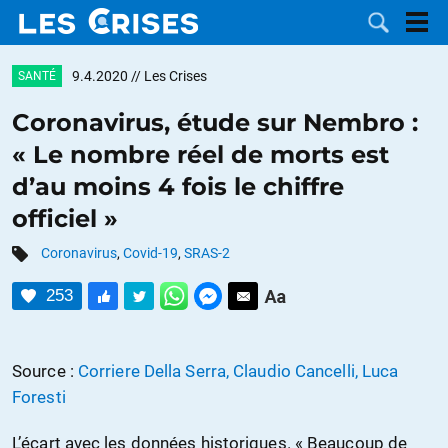
9.4.2020
// Les Crises
SANTÉ
Coronavirus, étude sur Nembro :
« Le nombre réel de morts est
LES
d’au moins 4 fois le chiffre
officiel »
DOSSIERS
CATÉGORIES
Coronavirus
,
Covid-19
,
SRAS-2
MOTS CLÉS
253
NOUS
Source :
Corriere Della Serra, Claudio Cancelli, Luca
CONTACTER
FAIRE UN
Foresti
DON
L’écart avec les données historiques. « Beaucoup de