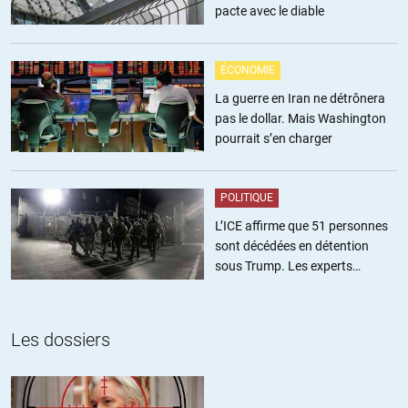
pacte avec le diable
+9
ALERTER
ÉCONOMIE
Santerre
//
09.04.2020 à 10h59
La guerre en Iran ne détrônera
pas le dollar. Mais Washington
Sinon, la province de Hubei c’est 60 millions d’habitants confinés
pourrait s’en charger
comme à Wuhan, soit plus de 110 000 morts « normaux » en 78
jours sans rites funéraires.
POLITIQUE
+6
ALERTER
L’ICE affirme que 51 personnes
sont décédées en détention
sous Trump. Les experts
Goubliboulga
//
10.04.2020 à 01h06
estiment ce chiffre sous-estimé
Quand on regarde le nombre de décès dans les pays
démocratiques (Corée du sud, Japon, Taiwan, etc..) par rapport a
Les dossiers
leur population on ne peut qu’être frappé par les différences avec la
France, l’Italie et l’Espagne.