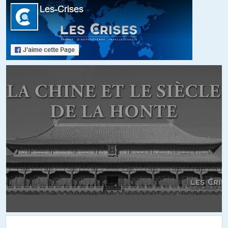
weilan
//
09.04.2020 à 08h20
Je vous conseille de visionner le site suivant, remis à jour toutes
les 12 heures:
https://www.worldometers.info/coronavirus/
Les comparaisons intéressantes entre pays se trouvent dans la
colonne « décès/million d’habitants ».
Ce qui donne 2,0 pour la Chine. 0,2 à Taïwan. 0,5 à Hong Kong.
1,0 à Singapour et 4,0 en Corée du Sud.
Il ressort de ces chiffres l’évidence que ces pays d’Extrême
Orient on beaucoup mieux réussi à juguler cette épidémie.
+1
lau
//
10.04.2020 à 01h45
…si on valide les chiffres officiels, ce qui, au cas ou vous ne