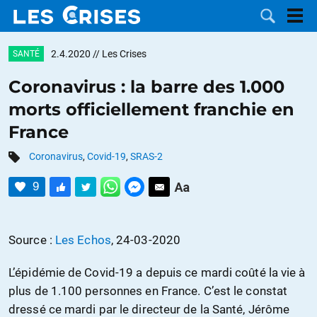
2.4.2020
// Les Crises
SANTÉ
Coronavirus : la barre des 1.000
morts officiellement franchie en
LES
France
DOSSIERS
CATÉGORIES
Coronavirus
,
Covid-19
,
SRAS-2
9
MOTS CLÉS
NOUS
Source :
Les Echos
, 24-03-2020
CONTACTER
FAIRE UN
L’épidémie de Covid-19 a depuis ce mardi coûté la vie à
plus de 1.100 personnes en France. C’est le constat
DON
dressé ce mardi par le directeur de la Santé, Jérôme