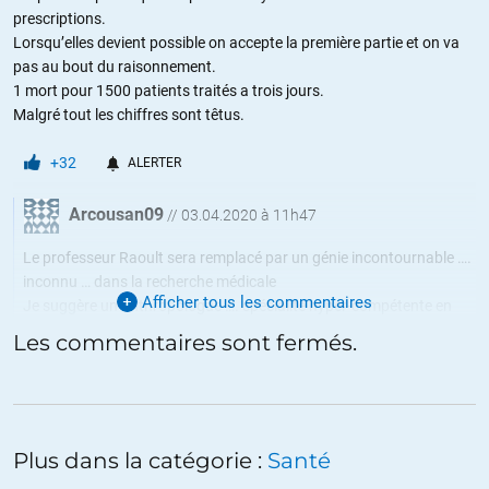
prescriptions.
Lorsqu’elles devient possible on accepte la première partie et on va
pas au bout du raisonnement.
1 mort pour 1500 patients traités a trois jours.
Malgré tout les chiffres sont têtus.
+32
ALERTER
Arcousan09
//
03.04.2020 à 11h47
Le professeur Raoult sera remplacé par un génie incontournable ….
inconnu … dans la recherche médicale
Afficher tous les commentaires
Je suggère un anthropologue …. spécialité hyper-compétente en
matière de virologie
Les commentaires sont fermés.
Surtout pas de pneumologue ou de spécialiste en imagerie
médicale ils risqueraient de donner un avis compétent
+8
ALERTER
Plus dans la catégorie :
Santé