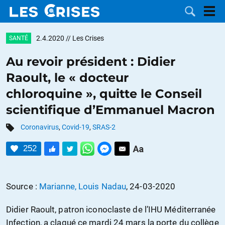
2.4.2020
// Les Crises
SANTÉ
Au revoir président : Didier
Raoult, le « docteur
LES
chloroquine », quitte le Conseil
scientifique d’Emmanuel Macron
DOSSIERS
CATÉGORIES
Coronavirus
,
Covid-19
,
SRAS-2
MOTS CLÉS
252
NOUS
Source :
Marianne, Louis Nadau
, 24-03-2020
CONTACTER
FAIRE UN
Didier Raoult, patron iconoclaste de l’IHU Méditerranée
DON
Infection, a claqué ce mardi 24 mars la porte du collège