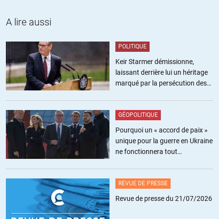
+15
ALERTER
A lire aussi
POLITIQUE
Aikongo
//
03.04.2020 à 11h09
Keir Starmer démissionne,
Raoult s’explique sur son traitement, à quel moment est-il utile, les
laissant derrière lui un héritage
risques à mesurer, les conflits inter untel ou untel, et il le fait plutôt
marqué par la persécution des
bien.
militants pro-palestiniens
Replay de l’émission de france culture le 3 avril, pour ceux qui ont
loupé cette émission.
GÉOPOLITIQUE
Pourquoi un « accord de paix »
https://www.radioclassique.fr/radio/emissions/matinale-de-radio-
unique pour la guerre en Ukraine
classique/esprits-libres/?fbclid=IwAR1TBkda-WI-
ne fonctionnera tout
mkvTSO2aj0jWP6ZlzPEDFc-
simplement pas
wyp0Hwa4N_kvGWePKNWUXPmE#livePlayer?
base=647&campaignId=1127339&segmentId=1140728&shootId=11
REVUE DE PRESSE
Revue de presse du 21/07/2026
+4
ALERTER