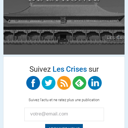
thérapeutique à l’hydroxychloroquine.
https://www.capital.fr/economie-politique/le-coronavirus-fait-il-
vraiment-moins-de-morts-a-marseille-que-dans-le-reste-de-la-france-
1366389
+6
ALERTER
bm607
//
03.04.2020 à 04h23
Une étude chinois récente (22/03/20) basée sur les méthode du Pr
Suivez
Les Crises
sur
Raoult a confirmé l’efficacité (texte préprint en d’attente de
validation)
https://www.medrxiv.org/content/10.1101/2020.03.22.20040758v2
C’est repris et bien commenté dans un article de Paris Match du 31/3
Suivez l'actu et ne ratez plus une publication
:
https://www.parismatch.com/Actu/Sante/Covid-19-c-est-avoir-tort-
que-d-avoir-raison-trop-tot-Malheureusement-1680591