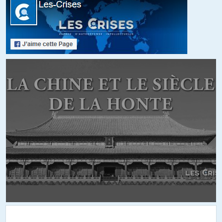
« Et comme le dira tout bon redneck, si vous n’êtes pas armés, vos
protestations n’ont aucun poids. »
Bien plus que des armes, tout dépend de la cohésion sociale et
des possibilités de mobilisation qui en découlent.
Aux USA, le redneck est armé mais étant donné le degré
d’individualisme du pays, il est tout seul dans son coin. En
conséquence, il subit tout sans jamais bouger.
+12
ALERTER
killer
//
23.07.2015 à 13h58
pas si seul que ça, regardez le cas du ranch bundy.
+3
Bubble
//
23.07.2015 à 23h17