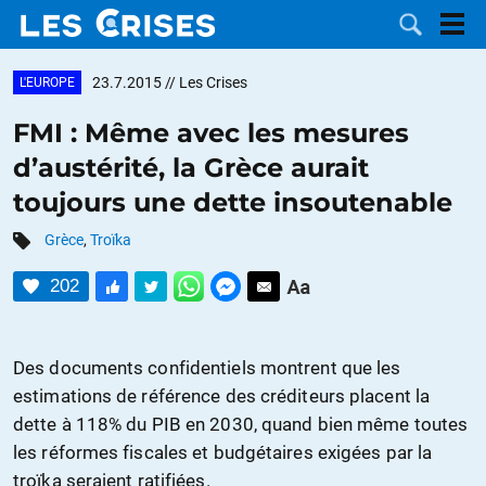
23.7.2015
// Les Crises
L'EUROPE
FMI : Même avec les mesures
d’austérité, la Grèce aurait
LES
toujours une dette insoutenable
DOSSIERS
CATÉGORIES
Grèce
,
Troïka
202
MOTS CLÉS
NOUS
Des documents confidentiels montrent que les
estimations de référence des créditeurs placent la
CONTACTER
FAIRE UN
dette à 118% du PIB en 2030, quand bien même toutes
les réformes fiscales et budgétaires exigées par la
DON
troïka seraient ratifiées.