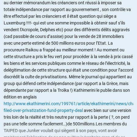
au dernier mémorandum les créanciers ont réussi à imposer sa
totale indépendance par rapport au gouvernement , son contrôle va
être effectué par les créanciers et il était question qui siège a
Luxemburg !!!!- qui est une somme impossible à obtenir sauf s’ils
vendent l’Acropole, Delphes etc) pour des différents délits aggravés
(cad passible de cours d’assise) pour la vende de 28 immobiliers
avec une perte estimé de 500 millions euros pour l’Etat. La
procureure Raikou a frappé au meilleur moment ! Au moment ou
cette structure a pris le feu vert pour procéder à la vende à prix cassé
les biens et les services publiques comme le réseau de l’électricité, la
delégitimation de cette structure qui était une condition pour l’accord
discrédit la culte de privatisations. Même le journal qui appartient au
group qui défend cette indépendance (par rapport a la Grèce, mais
dépendante par rapport a la Troïka !) Kathimerini le publie dans son
édition en anglais
http://www.ekathimerini.com/199761/article/ekathimerini/news/char
filed-over-privatization-fund-property-deal
avec bien sur une version
très loin de la réalité et très neutre par rapport à la perte ( ?, on perd
pas une telle somme facilement…)de 500millions.Les membres du
TAIPED que Junker voulait qui siègent à son pays, vont avoir