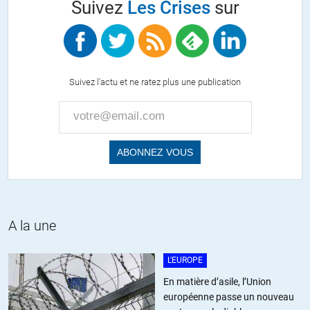
Suivez
Les Crises
sur
Bonsoir
Killer, vous m’enlevez « les mots de la bouche », j’allais citer
exactement le même exemple, et il y en a bien d’autres de ce
type.
C’est en effet un stéréotype grossier que d’associer
Suivez l'actu et ne ratez plus une publication
nécessairement américains (même de type « rednek ») à ce
qu’on appelle ici individualisme. Au contraire il y a aux USA un
mouvement puissant de solidarité entre individus (formant de
fait une communauté) qui s’incarne dans des exemples allant
du Ranch Bundy jusqu’aux milices armées « protégeant » les
frontières américaines.
Cependant ces formes de solidarité ne sont pas « admissibles »
en Europe ou en France car nos cultures socio-politiques sont
A la une
trop éloignées. Ici, un groupe de citoyens volontaires armées
venant défendre la propriété d’un autre individu par idéalisme
politique (la défense absolue et constitutionnelle de la propriété
L'EUROPE
privée) serait probablement qualifié de fasciste ou de terroriste,
En matière d’asile, l’Union
pourtant il s’agit bien d’une forme de solidarité.
européenne passe un nouveau