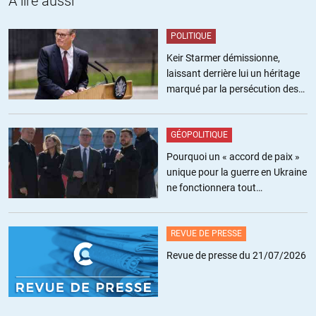
A lire aussi
POLITIQUE
Keir Starmer démissionne,
laissant derrière lui un héritage
BA
//
07.10.2014 à 07h19
marqué par la persécution des
La construction européenne finira comme finissent toutes les
militants pro-palestiniens
constructions supranationales : un effondrement.
GÉOPOLITIQUE
La solidarité européenne, ça n’existe pas.
Pourquoi un « accord de paix »
unique pour la guerre en Ukraine
La solidarité existe dans le cadre d’un couple, dans le cadre familial,
ne fonctionnera tout
dans le cadre amical, dans le cadre d’un quartier, dans le cadre d’un
simplement pas
village, dans le cadre d’une ville, dans le cadre municipal, dans le
cadre cantonal, dans le cadre départemental, dans le cadre régional,
REVUE DE PRESSE
dans le cadre national, mais la solidarité n’existe pas au-delà du
Revue de presse du 21/07/2026
cadre national.
Il n’existe pas de sentiment de solidarité à l’échelle de l’Europe.