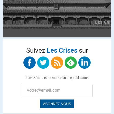
Olivier M
//
07.10.2014 à 23h49
« oligarchies démocratiques » kesako???
Ou les milliardaires qui le deviennent sans corruption et
copinages. PTDR!
Le peuple ne rêve pas de démocratie, il rêve de Liberté… et
Suivez
Les Crises
sur
d’Amour.
Quand la famille sera une démocratie, un système
démocratique sera envisageable.
Oui, le système est à notre image. Les libéraux
Suivez l'actu et ne ratez plus une publication
communalisent leurs pertes, et les communistes s’arque-
boutent sur leurs privilèges acquis, tous au détriment des
autres.
La recherche du bien commun, pourtant fondamentale à la
démocratie, n’existe que chez une minorité d’entre nous.
L’instinct de survie prime sur tout le reste en ce monde.