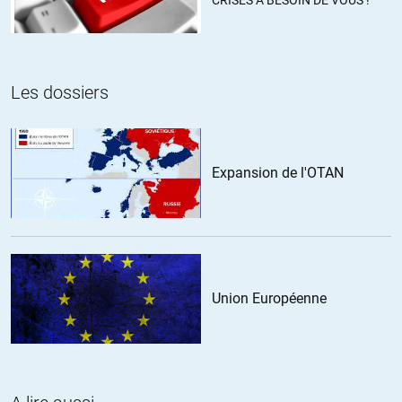
CRISES A BESOIN DE VOUS !
pousser ses légumes hors-sol.
Les dossiers
Van
//
08.10.2014 à 00h18
on ne peut pas reprocher a une personne de la populace ce
Expansion de l'OTAN
qu’a fait sarkozy a des centaine de millier de libyens , certes
nos sociétés sont malades de vices mais les décideurs le sont
1000 fois plus , et notre silence envers eux nous rend complice
de leur crimes ,
ils affaiblissent nos nations dans des crises pour ensuite par
une politique de fuite en avant nous pousser a faire des saigné
de plusieurs million de personne dans d’autre pays .
Union Européenne
dans la tète de nos décideur l’idée dune union s’est faite pour
avoir plus de pouvoir ,de force militaire économique , de
contrôle , pas pour faire plus de démocratie ou de civilisation ,
d’ailleurs ce n’est pas une crise démocratique qui fait vaciller
lUE mais une crise économique .