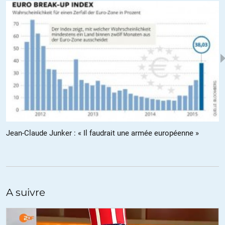
ALERTER
Dommage
//
07.10.2014 à 08h55
Bien dit.
Plutôt l’espoir que l’illusion je pense. C’est justement la dimension
politique que j’ai toujours aimé chez eux, ce sont des gens qui
essayent (essayaient?) de faire quelque chose, pas juste
d’observer et de commenter.
ALERTER
Jean-Claude Junker : « Il faudrait une armée européenne »
Balthazar
//
07.10.2014 à 10h02
Ils commencent à ouvrir les yeux au leap. Il était temps. Mais trop
tard ?
A suivre
La guerre , c’est quand le gouvernement te dit qui est ton ennemi.
La révolution, c’est quand tu te rends compte de qui est ton
véritable ennemi.