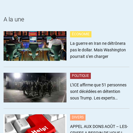
A la une
erde
//
07.10.2014 à 14h06
ÉCONOMIE
« »Tant que la société -donc chacun d’entre nous- mettra en
La guerre en Iran ne détrônera
avant, en tant que modèle de réussite enviée, avoir un jardin,
pas le dollar. Mais Washington
une belle voiture, partir en vacances au bout du monde au
pourrait s’en charger
moins une fois par an, » »
Avoir un jardin, n’est pas une preuve de « réussite » , juste une
POLITIQUE
simple question de bon sens qui permet justement de revenir
aux vraies valeurs et éviter la suite…
L’ICE affirme que 51 personnes
Pour le reste entièrement d’accord avec vous !
sont décédées en détention
sous Trump. Les experts
estiment ce chiffre sous-estimé
DIVERS
Olivier M
//
07.10.2014 à 23h51
APPEL AUX DONS AOÛT – LES-
Un potager ne fait rêver que les bobos. Il est possible de faire