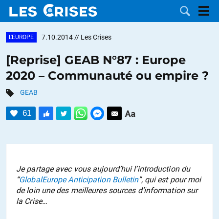
7.10.2014
// Les Crises
L'EUROPE
[Reprise] GEAB N°87 : Europe
2020 – Communauté ou empire ?
LES
GEAB
DOSSIERS
CATÉGORIES
61
MOTS CLÉS
NOUS
Je partage avec vous aujourd’hui l’introduction du
“
GlobalEurope Anticipation Bulletin
”, qui est pour moi
CONTACTER
FAIRE UN
de loin une des meilleures sources d’information sur
la Crise…
DON