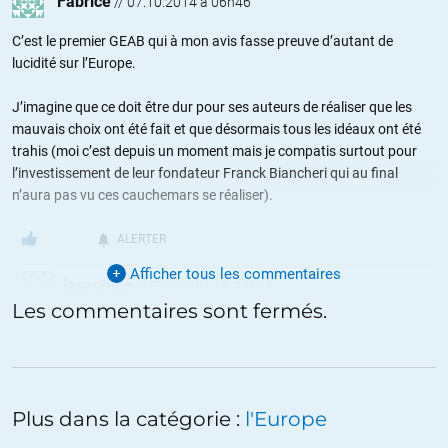
Fabrice
//
07.10.2014 à 06h46
C’est le premier GEAB qui à mon avis fasse preuve d’autant de
lucidité sur l’Europe.
J’imagine que ce doit être dur pour ses auteurs de réaliser que les
mauvais choix ont été fait et que désormais tous les idéaux ont été
trahis (moi c’est depuis un moment mais je compatis surtout pour
l’investissement de leur fondateur Franck Biancheri qui au final
n’aura pas vu ces cauchemars se réaliser).
ALERTER
Afficher tous les commentaires
josephine
//
07.10.2014 à 08h15
Les commentaires sont fermés.
Le GEAB a semble t il tj voulu maintenir au même niveau optimisme
de la volonté et pessimisme de la raison. Au sujet de l’Europe, le
premier l’emportait sur le second. Il ne faut pas oublier qu’il y a une
dimension politique à l’entreprise de Biancheri, notamment avec le
Newropeans, mais aussi avec l’illusion peut être d’être influents.
Plus dans la catégorie :
l'Europe