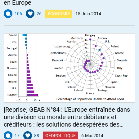
en Europe
106
26
ÉCONOMIE
15.Juin.2014
[Reprise] GEAB N°84 : L’Europe entraînée dans
une division du monde entre débiteurs et
créditeurs : les solutions désespérées des
États-Unis pour ne pas sombrer seuls
17
88
GÉOPOLITIQUE
6.Mai.2014