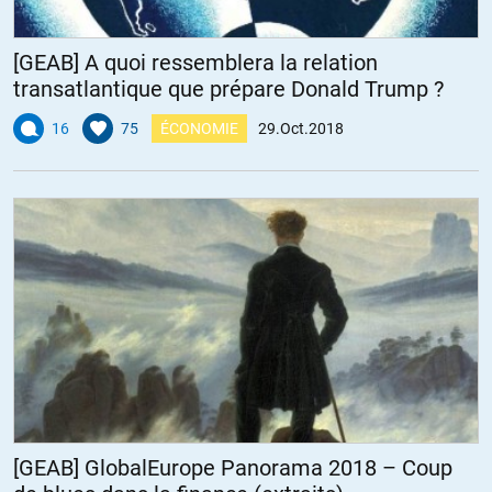
[GEAB] A quoi ressemblera la relation
transatlantique que prépare Donald Trump ?
16
75
ÉCONOMIE
29.Oct.2018
[GEAB] GlobalEurope Panorama 2018 – Coup