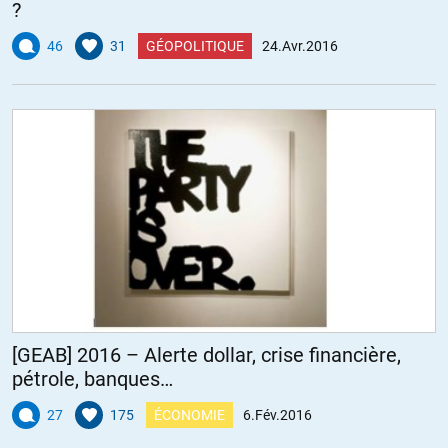
?
46
31
GÉOPOLITIQUE
24.Avr.2016
[GEAB] 2016 – Alerte dollar, crise financière,
pétrole, banques…
27
175
ÉCONOMIE
6.Fév.2016