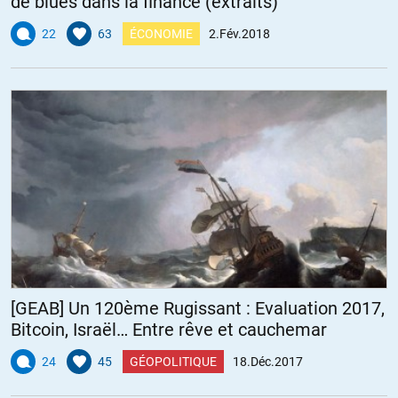
de blues dans la finance (extraits)
22
63
ÉCONOMIE
2.Fév.2018
[GEAB] Un 120ème Rugissant : Evaluation 2017,
Bitcoin, Israël… Entre rêve et cauchemar
24
45
GÉOPOLITIQUE
18.Déc.2017