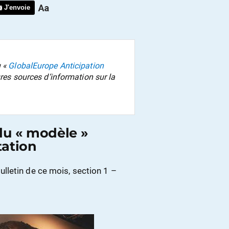
J'envoie
u «
GlobalEurope Anticipation
ures sources d’information sur la
 du « modèle »
tation
lletin de ce mois, section 1 –