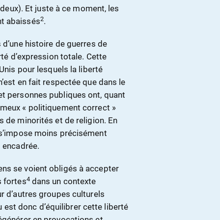
s deux). Et juste à ce moment, les
2
nt abaissés
.
 d’une histoire de guerres de
rté d’expression totale. Cette
Unis pour lesquels la liberté
n’est en fait respectée que dans le
et personnes publiques ont, quant
ameux « politiquement correct »
 de minorités et de religion. En
» s’impose moins précisément
t encadrée.
ns se voient obligés à accepter
4
 fortes
dans un contexte
ur d’autres groupes culturels
eu est donc d’équilibrer cette liberté
dégénérer en provocations et