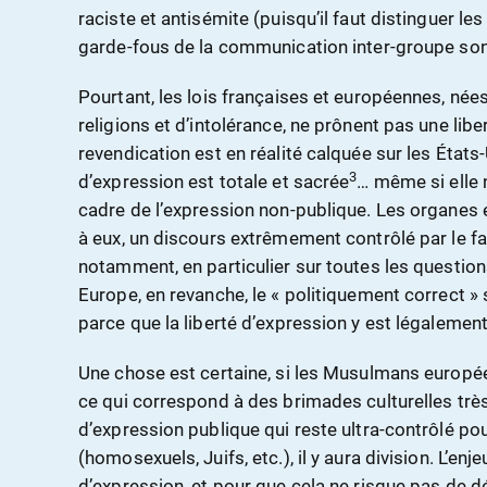
raciste et antisémite (puisqu’il faut distinguer le
garde-fous de la communication inter-groupe so
Pourtant, les lois françaises et européennes, nées
religions et d’intolérance, ne prônent pas une libe
revendication est en réalité calquée sur les États-
3
d’expression est totale et sacrée
… même si elle 
cadre de l’expression non-publique. Les organes 
à eux, un discours extrêmement contrôlé par le f
notamment, en particulier sur toutes les questions
Europe, en revanche, le « politiquement correct 
parce que la liberté d’expression y est légalemen
Une chose est certaine, si les Musulmans europée
ce qui correspond à des brimades culturelles très
d’expression publique qui reste ultra-contrôlé po
(homosexuels, Juifs, etc.), il y aura division. L’enj
d’expression, et pour que cela ne risque pas de 