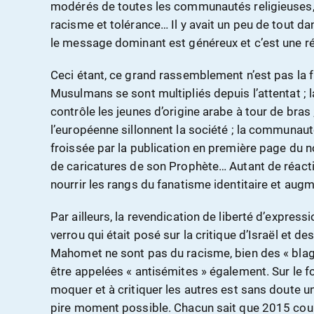
modérés de toutes les communautés religieuses, q
racisme et tolérance… Il y avait un peu de tout da
le message dominant est généreux et c’est une ré
Ceci étant, ce grand rassemblement n’est pas la fin
Musulmans se sont multipliés depuis l’attentat ; l
contrôle les jeunes d’origine arabe à tour de bras 
l’européenne sillonnent la société ; la communa
froissée par la publication en première page du
de caricatures de son Prophète… Autant de réacti
nourrir les rangs du fanatisme identitaire et augm
Par ailleurs, la revendication de liberté d’expressi
verrou qui était posé sur la critique d’Israël et des
Mahomet ne sont pas du racisme, bien des « blag
être appelées « antisémites » également. Sur le fo
moquer et à critiquer les autres est sans doute u
pire moment possible. Chacun sait que 2015 cou