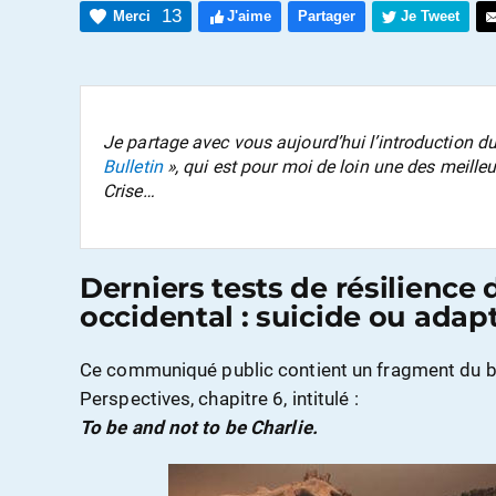
13
Merci
J'aime
Partager
Je Tweet
Je partage avec vous aujourd’hui l’introduction d
Bulletin
», qui est pour moi de loin une des meille
Crise…
Derniers tests de résilience
occidental : suicide ou adap
Ce communiqué public contient un fragment du bu
Perspectives, chapitre 6, intitulé :
To be and not to be Charlie.