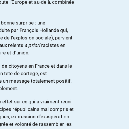
ute l’Europe et au-delà, combinée
 bonne surprise : une
ite par François Hollande qui,
e de l’explosion sociale), parvient
 aux relents
a priori
racistes en
re et d’union.
s de citoyens en France et dans le
n tête de cortège, est
e un message totalement positif,
mblement.
effet sur ce qui a vraiment réuni
cipes républicains mal compris et
ques, expression d’exaspération
rée et volonté de rassembler les