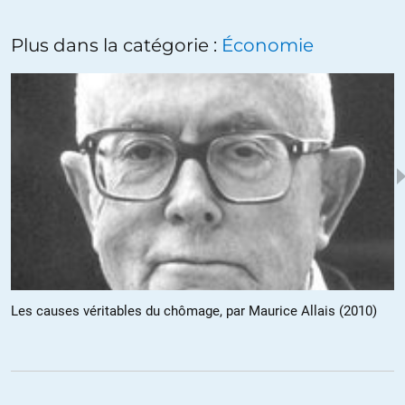
américaniste hors des US, la tâche est plus ardue. Notre équipe
anticipe que les élections européennes de 2014, où la montée des
Plus dans la catégorie :
Économie
extrêmes droites et des forces eurosceptiques est inévitable,
mèneront à une explosion du cadre actuel de l’UE avec la possibilité
pour l’Euroland de s’affirmer à sa place. »
Où comment achever de se décrédibiliser en affirmant dans la même
phrase la montée de l’euro scepticisme et l’affirmation de
« l’Euroland »… A moins bien sûr de voir ce dernier comme un avatar
de Disneyland…
ALERTER
jducac
//
06.12.2013 à 14h40
@ Ivan Le 06 décembre 2013 à 08h51
Les causes véritables du chômage, par Maurice Allais (2010)
“Pour l’Union Européenne, quasiment le dernier bastion
américaniste hors des US, la tâche est plus ardue. Notre équipe
anticipe que les élections européennes de 2014, où la montée des
extrêmes droites et des forces eurosceptiques est inévitable,