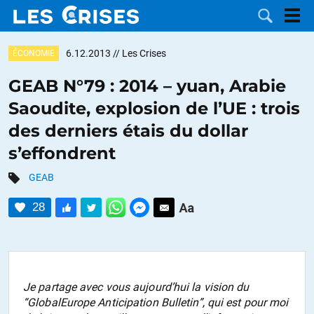
6.12.2013
// Les Crises
ÉCONOMIE
GEAB N°79 : 2014 – yuan, Arabie
Saoudite, explosion de l’UE : trois
LES
des derniers étais du dollar
s’effondrent
DOSSIERS
CATÉGORIES
GEAB
MOTS CLÉS
28
NOUS
CONTACTER
FAIRE UN
Je partage avec vous aujourd’hui la vision du
DON
“GlobalEurope Anticipation Bulletin”, qui est pour moi