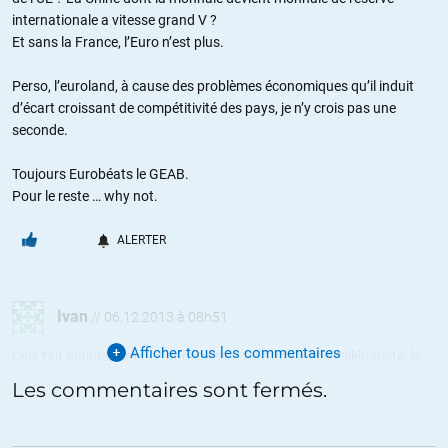
internationale a vitesse grand V ?
Et sans la France, l’Euro n’est plus.
Perso, l’euroland, à cause des problèmes économiques qu’il induit
d’écart croissant de compétitivité des pays, je n’y crois pas une
seconde.
Toujours Eurobéats le GEAB.
Pour le reste … why not.
ALERTER
Ivan
//
06.12.2013 à 08h51
Afficher tous les commentaires
Cela fait maintenant des années que, telle une secte millénariste, le
LEAP nous annonce la construction ou l’émergence d »une europe
Les commentaires sont fermés.
puissance politique, et ce, au mépris de la réalité.
Ainsi aujourd’hui encore :
« Pour l’Union Européenne, quasiment le dernier bastion