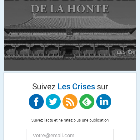
derniere-tentative-des-syndicats-pour-eviter-la-fermeture-de-l-usine-
de-g
http://www.constance-legrip.eu/lire/menace-de-fermeture-du-site-
presseurop-retrouvez-ma-question-ecrite-a-la-commission-
europeenne.html
http://www.huffingtonpost.fr/jeanfrancois-gerard/quand-lunion-
europeenne-finance-information_b_4389470.html
Nota Bene : une pétition est en ligne pour soutenir les journalistes-
traducteurs de Presseurop :
Suivez
Les Crises
sur
http://www.change.org/petitions/to-vivianeredingeu-save-
presseurop?
share_id=OdKVGwtuFR&utm_campaign=twitter_link&utm_medium=twit
Suivez l'actu et ne ratez plus une publication
Au plaisir de vous lire !
ALERTER