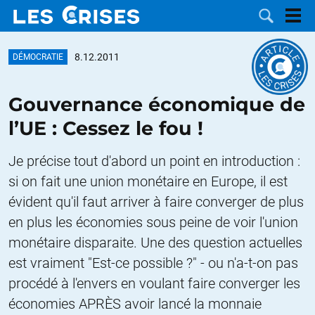
8.12.2011
DÉMOCRATIE
Gouvernance économique de
LES
l’UE : Cessez le fou !
DOSSIERS
CATÉGORIES
Je précise tout d'abord un point en introduction :
si on fait une union monétaire en Europe, il est
MOTS CLÉS
évident qu'il faut arriver à faire converger de plus
en plus les économies sous peine de voir l'union
NOUS
monétaire disparaite. Une des question actuelles
CONTACTER
est vraiment "Est-ce possible ?" - ou n'a-t-on pas
FAIRE UN
procédé à l'envers en voulant faire converger les
DON
économies APRÈS avoir lancé la monnaie