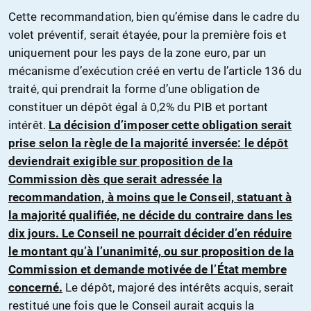
Cette recommandation, bien qu’émise dans le cadre du
volet préventif, serait étayée, pour la première fois et
uniquement pour les pays de la zone euro, par un
mécanisme d’exécution créé en vertu de l’article 136 du
traité, qui prendrait la forme d’une obligation de
constituer un dépôt égal à 0,2% du PIB et portant
intérêt.
La décision d’imposer cette obligation serait
prise selon la règle de la majorité inversée: le dépôt
deviendrait exigible sur proposition de la
Commission dès que serait adressée la
recommandation, à moins que le Conseil, statuant à
la majorité qualifiée, ne décide du contraire dans les
dix jours. Le Conseil ne pourrait décider d’en réduire
le montant qu’à l’unanimité, ou sur proposition de la
Commission et demande motivée de l’État membre
concerné.
Le dépôt, majoré des intérêts acquis, serait
restitué une fois que le Conseil aurait acquis la