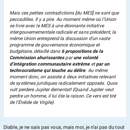
Mais ces petites contradictions [du MES] ne sont que
peccadilles. Il y a pire. Au moment même où l’Union
se livre avec le MES à une étonnante initiative
intergouvernementale radicale et sans précédent, la
même Union entreprend la discussion d’un vaste
programme de gouvernance économique et
budgétaire, détaillé dans
6 propositions de la
Commission ahurissantes
par
une volonté
d’intégration communautaire extrême
et
par un
technocratisme qui touche au délire
. Au même
moment donc, on assiste à deux initiatives relevant
de systèmes juridiques radicalement opposés.
Quos
vult perdere Jupiter dementat
! {
Quand Jupiter veut
perdre un homme, il lui ôte la raison
. Ce vers est tiré
de l’Énéide de Virgile}.
Diable, je ne sais pas vous, mais moi, je n’ai pas du tout