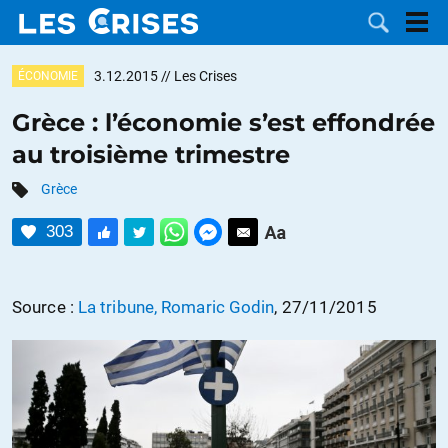
3.12.2015
// Les Crises
ÉCONOMIE
Grèce : l’économie s’est effondrée
au troisième trimestre
LES
Grèce
DOSSIERS
CATÉGORIES
303
MOTS CLÉS
Source :
La tribune, Romaric Godin
, 27/11/2015
NOUS
CONTACTER
FAIRE UN
DON