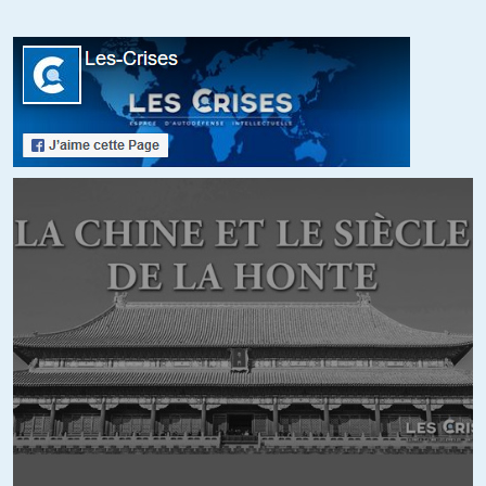
http://www.democratie-socialisme.fr/spip.php?article3733
sur le Portugal , aussi .
A propos de la Grèce :
pas de réactions au sujet des 3 milliards filés au gouvernement turc
?
ils doivent dégueuler leur moussaka , nos amis héllènes , non ?
Au sujet de l’U.E , je vous conseille de regarder » Ocupied « * qui
passe sur Arte .
Je craignais une immonde série de propagande anti russe , pro
écolo ,etc ..
Ce n’est pas du tout aussi manichéen : ce soir , on a vu un
commissaire européen , nommé Pierre( ! ) , joué par Hyppolite
Girardot
qui répond au Premier Ministre norvégien , que son référendum sur
la production de pétrole ne changera rien , que la Chancelière a déjà
décidé que , etc … plus des attentats , des mensonges politiques ,
etc …
Etonnant , non ?
* d’après un scénario de Jo Nesbö , excellent auteur de polars .