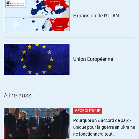
+19
ALERTER
Expansion de l'OTAN
Eric83
//
03.12.2015 à 11h01
Bonjour Kiwixar, ci-joint un lien vers le meilleur site que je
connaisse pour comprendre le système financier qui dirige le
Union Européenne
monde, au 1er rang duquel nous trouvons les banques centrales,
BCE, BOJ, BOE… et en haut de la pyramide, la Fed.
http://brunobertez.com/2015/12/01/a-propos-de-la-future-
hausse-des-taux-comprendre-le-nouveau-systeme-financier/
A lire aussi
+10
ALERTER
GÉOPOLITIQUE
Kiwixar
//
03.12.2015 à 20h45
Pourquoi un « accord de paix »
Merci, je vais potasser ça. Le sujet des « banques centrales
unique pour la guerre en Ukraine
indépendantes » (du citoyen, donc dépendantes de quelques
ne fonctionnera tout